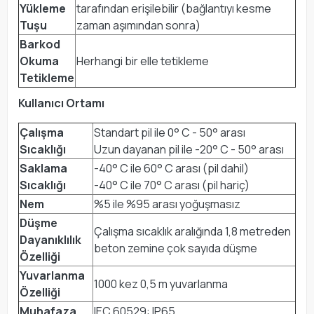
Yükleme
tarafından erişilebilir (bağlantıyı kesme
Tuşu
zaman aşımından sonra)
Barkod
Okuma
Herhangi bir elle tetikleme
Tetikleme
Kullanıcı Ortamı
Çalışma
Standart pil ile 0° C - 50° arası
Sıcaklığı
Uzun dayanan pil ile -20° C - 50° arası
Saklama
-40° C ile 60° C arası (pil dahil)
Sıcaklığı
-40° C ile 70° C arası (pil hariç)
Nem
%5 ile %95 arası yoğuşmasız
Düşme
Çalışma sıcaklık aralığında 1,8 metreden
Dayanıklılık
beton zemine çok sayıda düşme
Özelliği
Yuvarlanma
1000 kez 0,5 m yuvarlanma
Özelliği
Muhafaza
IEC 60529: IP65