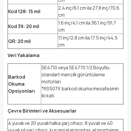
cm
2,4 inç/6,1 cm ila 27,8 inç/70,6
Kod 128: 15 mil
cm
1,6 inç/4,1 cm ila 36,1 inç/91,7
Kod 39: 20 mil
cm
1,1 inç/2,8 cm ila 17,5 inç/44,5
QR: 20 mil
cm
Veri Yakalama
SE4710 veya SE4770 1/2 Boyutlu
standart menzilli görüntüleme
Barkod
motorları
Okuma
*RS507X barkod okuma mesafesinin
Opsiyonları
iki katı
Çevre Birimleri ve Aksesuarlar
4 yuvalı ve 20 yuvalı halka şarj cihazı; 8 yuvalı ve 40
yuvalı pil şarj cihazı; kurumsal el montajı, el montajının