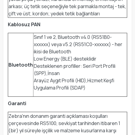
arkası; üç tetik seçeneğiyle tek parmakla montaj - tek,
çift ve üst; kordon; yedek tetik bağlantıları
Kablosuz PAN
Sınıf 1 ve 2, Bluetooth v4.0 (RS51B0-
xxxxxx) veya v5.2 (RS51C0-xxxxxx) - her
ikisi de Bluetooth
Low Energy (BLE) desteklidir
Bluetooth
Desteklenen profiller: Seri Port Profili
(SPP),İnsan
Arayüz Aygıt Profili (HID),Hizmet Keşfi
Uygulama Profili (SDAP)
Garanti
Zebra'nın donanım garanti açıklaması koşulları
çerçevesinde RS5100, sevkiyat tarihinden itibaren 1
(bir) yıl süreyle işçilik ve malzeme kusurlarına karşı