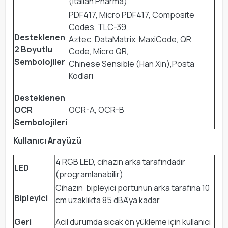
(Italian Pharma)
PDF417, Micro PDF417, Composite
Codes, TLC-39,
Desteklenen
Aztec, DataMatrix, MaxiCode, QR
2 Boyutlu
Code, Micro QR,
Sembolojiler
Chinese Sensible (Han Xin),Posta
Kodları
Desteklenen
OCR
OCR-A, OCR-B
Sembolojileri
Kullanıcı Arayüzü
4 RGB LED, cihazın arka tarafındadır
LED
(programlanabilir)
Cihazın bipleyici portunun arka tarafına 10
Bipleyici
cm uzaklıkta 85 dBA'ya kadar
Geri
Acil durumda sıcak ön yükleme için kullanıcı