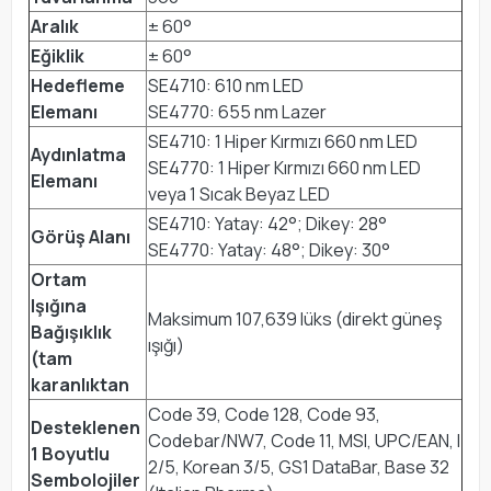
Aralık
± 60°
Eğiklik
± 60°
Hedefleme
SE4710: 610 nm LED
Elemanı
SE4770: 655 nm Lazer
SE4710: 1 Hiper Kırmızı 660 nm LED
Aydınlatma
SE4770: 1 Hiper Kırmızı 660 nm LED
Elemanı
veya 1 Sıcak Beyaz LED
SE4710: Yatay: 42°; Dikey: 28°
Görüş Alanı
SE4770: Yatay: 48°; Dikey: 30°
Ortam
Işığına
Maksimum 107,639 lüks (direkt güneş
Bağışıklık
ışığı)
(tam
karanlıktan
Code 39, Code 128, Code 93,
Desteklenen
Codebar/NW7, Code 11, MSI, UPC/EAN, I
1 Boyutlu
2/5, Korean 3/5, GS1 DataBar, Base 32
Sembolojiler