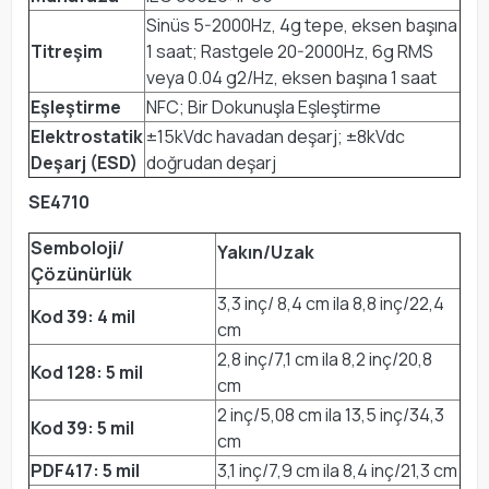
Sinüs 5-2000Hz, 4g tepe, eksen başına
Titreşim
1 saat; Rastgele 20-2000Hz, 6g RMS
veya 0.04 g2/Hz, eksen başına 1 saat
Eşleştirme
NFC; Bir Dokunuşla Eşleştirme
Elektrostatik
±15kVdc havadan deşarj; ±8kVdc
Deşarj (ESD)
doğrudan deşarj
SE4710
Semboloji/
Yakın/Uzak
Çözünürlük
3,3 inç/ 8,4 cm ila 8,8 inç/22,4
Kod 39: 4 mil
cm
2,8 inç/7,1 cm ila 8,2 inç/20,8
Kod 128: 5 mil
cm
2 inç/5,08 cm ila 13,5 inç/34,3
Kod 39: 5 mil
cm
PDF417: 5 mil
3,1 inç/7,9 cm ila 8,4 inç/21,3 cm