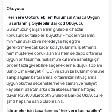
Okuyucu
‘Her Yere Götürülebilen’ Kurumsal Amaca Uygun
Tasarlanmış Giyilebilir Barkod Okuyucu
Günümüzün çalışanlarının giyilebilir cihazlar
konusundaki talepleri büyüktür - modern tasarım,
minimum ayak izi ve neredeyse hiç eğitim
gerektirmeyecek kadar kolay kullanımlı. İşletmeniz,
hem müşteriye dönük alanlara hem de depo ortamına
uygun bir tasarıma, maksimum kullanım esnekliği için
birden fazla giyilebilme seçeneklerine, düşük Toplam
Sahip Olma Maliyeti (TCO) ve uzun bir kullanım ömrüne
sahip sağlam bir tasarıma, ortamınızın ihtiyaçlarına
uygun okutma seçeneklerine ve zaman ve maliyet
kayıplarını azaltan arka oda aksesuarlarına ihtiyaç
duyar. RS5100 Bluetooth Giyilebilir Barkod Okuyucu ile
şimdi hepsine sahip olabilirsiniz.
İşletmeler için tasarlanmış "her yere taşınabilen"