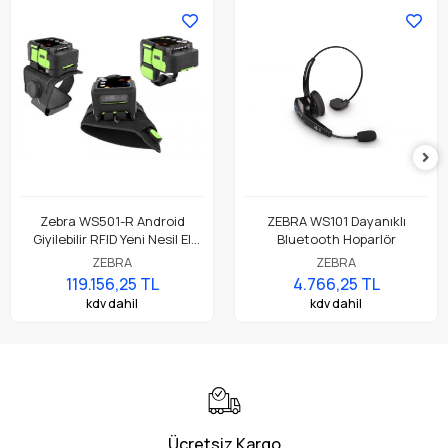
Zebra WS501-R Android
ZEBRA WS101 Dayanıklı
Giyilebilir RFID Yeni Nesil El
Bluetooth Hoparlör
Terminali, Wearable
ZEBRA
ZEBRA
Computer
119.156,25 TL
4.766,25 TL
kdv dahil
kdv dahil
Ücretsiz Kargo