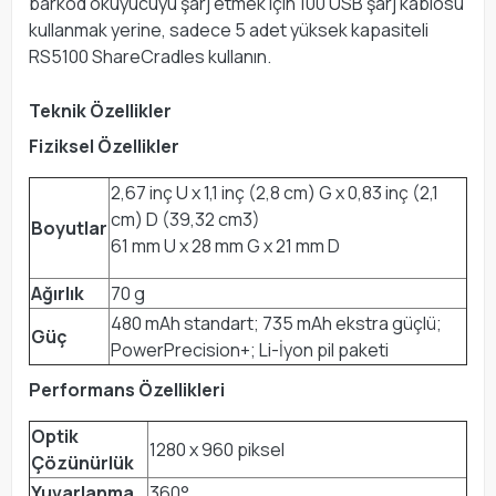
barkod okuyucuyu şarj etmek için 100 USB şarj kablosu
kullanmak yerine, sadece 5 adet yüksek kapasiteli
RS5100 ShareCradles kullanın.
Teknik Özellikler
Fiziksel Özellikler
2,67 inç U x 1,1 inç (2,8 cm) G x 0,83 inç (2,1
cm) D (39,32 cm3)
Boyutlar
61 mm U x 28 mm G x 21 mm D
Ağırlık
70 g
480 mAh standart; 735 mAh ekstra güçlü;
Güç
PowerPrecision+; Li-İyon pil paketi
Performans Özellikleri
Optik
1280 x 960 piksel
Çözünürlük
Yuvarlanma
360°