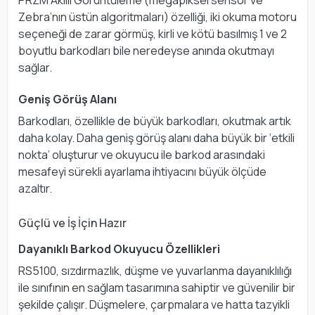
PRZM Akıllı Görüntüleme (megapiksel sensör ve
Zebra’nın üstün algoritmaları) özelliği, iki okuma motoru
seçeneği de zarar görmüş, kirli ve kötü basılmış 1 ve 2
boyutlu barkodları bile neredeyse anında okutmayı
sağlar.
Geniş Görüş Alanı
Barkodları, özellikle de büyük barkodları, okutmak artık
daha kolay. Daha geniş görüş alanı daha büyük bir ‘etkili
nokta’ oluşturur ve okuyucu ile barkod arasındaki
mesafeyi sürekli ayarlama ihtiyacını büyük ölçüde
azaltır.
Güçlü ve İş İçin Hazır
Dayanıklı Barkod Okuyucu Özellikleri
RS5100, sızdırmazlık, düşme ve yuvarlanma dayanıklılığı
ile sınıfının en sağlam tasarımına sahiptir ve güvenilir bir
şekilde çalışır. Düşmelere, çarpmalara ve hatta tazyikli