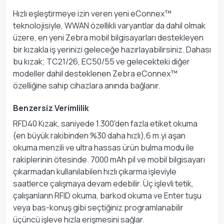
Hızlı eşleştirmeye izin veren yeni eConnex™
teknolojisiyle, WWAN özellikli varyantlar da dahil olmak
üzere, en yeni Zebra mobil bilgisayarları destekleyen
bir kızakla iş yerinizi geleceğe hazırlayabilirsiniz. Dahası
bu kızak; TC21/26, EC50/55 ve gelecekteki diğer
modeller dahil desteklenen Zebra eConnex™
özelliğine sahip cihazlara anında bağlanır.
Benzersiz Verimlilik
RFD40 Kızak, saniyede 1.300'den fazla etiket okuma
(en büyük rakibinden %30 daha hızlı),6 m.yi aşan
okuma menzili ve ultra hassas ürün bulma modu ile
rakiplerinin ötesinde. 7000 mAh pil ve mobil bilgisayarı
çıkarmadan kullanılabilen hızlı çıkarma işleviyle
saatlerce çalışmaya devam edebilir. Üç işlevli tetik,
çalışanların RFID okuma, barkod okuma ve Enter tuşu
veya bas-konuş gibi seçtiğiniz programlanabilir
üçüncü işleve hızla erişmesini sağlar.