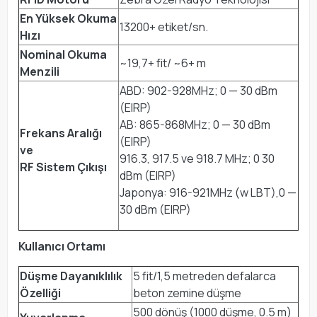
En Yüksek Okuma
13200+ etiket/sn.
Hızı
Nominal Okuma
~19,7+ fit/ ~6+ m
Menzili
ABD: 902-928MHz; 0 — 30 dBm
(EIRP)
AB: 865-868MHz; 0 — 30 dBm
Frekans Aralığı
(EIRP)
ve
916.3, 917.5 ve 918.7 MHz; 0 30
RF Sistem Çıkışı
dBm (EIRP)
Japonya: 916-921MHz (w LBT),0 —
30 dBm (EIRP)
Kullanıcı Ortamı
Düşme Dayanıklılık
5 fit/1,5 metreden defalarca
Özelliği
beton zemine düşme
500 dönüş (1000 düşme, 0.5 m)