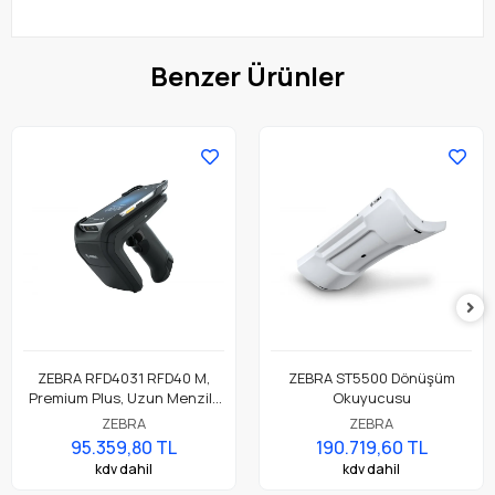
Benzer Ürünler
ZEBRA RFD4031 RFD40 M,
ZEBRA ST5500 Dönüşüm
Premium Plus, Uzun Menzilli
Okuyucusu
Dairesel Polarize Anten, UHF
ZEBRA
ZEBRA
RFID, Bluetooth, WiFi,
95.359,80 TL
190.719,60 TL
Tabanca, SE4100
kdv dahil
kdv dahil
Görüntüleyici, 7000mAh Pil,