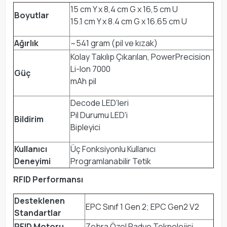
15 cm Y x 8,4 cm G x 16,5 cm U
Boyutlar
15.1 cm Y x 8.4 cm G x 16.65 cm U
Ağırlık
~541 gram (pil ve kızak)
Kolay Takılıp Çıkarılan, PowerPrecision
Li-Ion 7000
Güç
mAh pil
Decode LED’leri
Pil Durumu LED'i
Bildirim
Bipleyici
Kullanıcı
Üç Fonksiyonlu Kullanıcı
Deneyimi
Programlanabilir Tetik
RFID Performansı
Desteklenen
EPC Sınıf 1 Gen 2; EPC Gen2 V2
Standartlar
RFID Motoru
Zebra Özel Radyo Teknolojisi