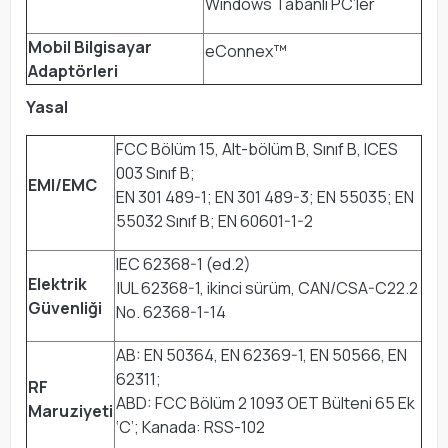
Windows Tabanlı PC’ler
Mobil Bilgisayar
eConnex™
Adaptörleri
Yasal
FCC Bölüm 15, Alt-bölüm B, Sınıf B, ICES
003 Sınıf B;
EMI/EMC
EN 301 489-1; EN 301 489-3; EN 55035; EN
55032 Sınıf B; EN 60601-1-2
IEC 62368-1 (ed.2)
Elektrik
|UL 62368-1, ikinci sürüm, CAN/CSA-C22.2
Güvenliği
No. 62368-1-14
AB: EN 50364, EN 62369-1, EN 50566, EN
62311;
RF
ABD: FCC Bölüm 2 1093 OET Bülteni 65 Ek
Maruziyeti
‘C’; Kanada: RSS-102