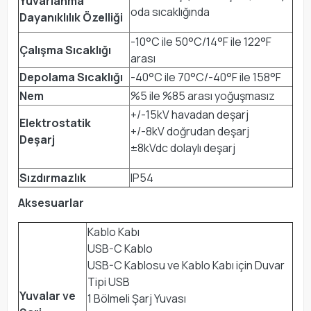
Yuvarlanma
oda sıcaklığında
Dayanıklılık Özelliği
-10°C ile 50°C/14°F ile 122°F
Çalışma Sıcaklığı
arası
Depolama Sıcaklığı
-40°C ile 70°C/-40°F ile 158°F
Nem
%5 ile %85 arası yoğuşmasız
+/-15kV havadan deşarj
Elektrostatik
+/-8kV doğrudan deşarj
Deşarj
±8kVdc dolaylı deşarj
Sızdırmazlık
IP54
Aksesuarlar
Kablo Kabı
USB-C Kablo
USB-C Kablosu ve Kablo Kabı için Duvar
Tipi USB
Yuvalar ve
1 Bölmeli Şarj Yuvası