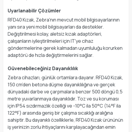
Uyarlanabilir Çözümler
RFD40 Kızak, Zebra'nın mevcut mobil bilgisayarlarının
yanı sıra yeni mobil bilgisayarları da destekler.
Değiştirilmesi kolay, aletsiz kızak adaptörleri,
çalışanların iyileştirilmeleri için IT'ye cihaz
göndermelerine gerek kalmadan uyumluluğu korurken
adaptörü de hızla değiştirmelerini sağlar.
Güvenebileceğiniz Dayanıklılık
Zebra cihazları, günlük ortamlara dayanır. RFD40 Kızak,
150 cm’den betona düşme dayanıklılığına ve gerçek
dünyadaki darbe ve çarpmalara benzer 500 döngü 0,5
metre yuvarlanmaya dayanıklıdır. Toz ve su koruması
için IP54 sızdırmazlık özelliği ve -10°C ila 50°C (14°F ila
122°F) arasında geniş bir çalışma sıcaklığı aralığına
sahiptir. Bu dayanıklı özelliklerle, RFD40 Kızak ürününün
iş yerinizin zorlu ihtiyaçlarını karşılayacağından emin