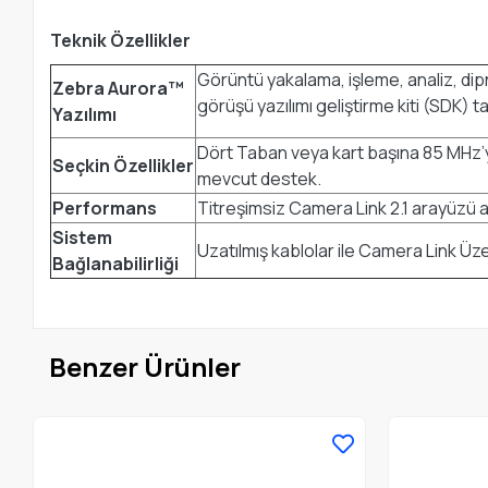
Teknik Özellikler
Görüntü yakalama, işleme, analiz, di
Zebra Aurora™
görüşü yazılımı geliştirme kiti (SDK)
Yazılımı
Dört Taban veya kart başına 85 MHz’ye
Seçkin Özellikler
mevcut destek.
Performans
Titreşimsiz Camera Link 2.1 arayüzü ara
Sistem
Uzatılmış kablolar ile Camera Link 
Bağlanabilirliği
Benzer Ürünler