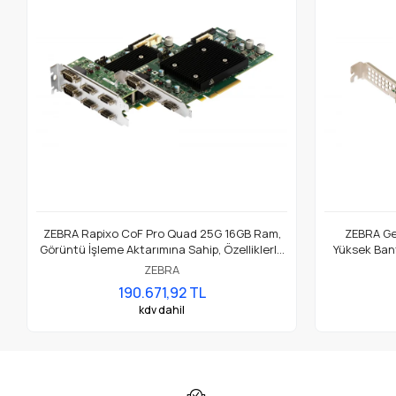
ZEBRA Rapixo CoF Pro Quad 25G 16GB Ram,
ZEBRA Gev
Görüntü İşleme Aktarımına Sahip, Özelliklerle
Yüksek Bant
Dolu Yüksek Performanslı Camera Link
iç
ZEBRA
Çerçeve Tutucu
190.671,92 TL
kdv dahil