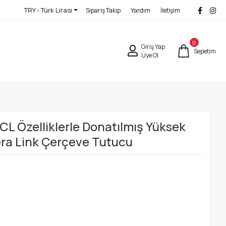
TRY - Türk Lirası
Sipariş Takip
Yardım
İletişim
0
Giriş Yap
Sepetim
Üye Ol
L Özelliklerle Donatılmış Yüksek
ra Link Çerçeve Tutucu