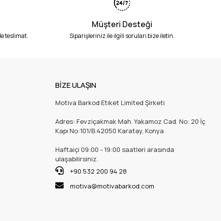
Müşteri Desteği
e teslimat.
Siparişleriniz ile ilgili soruları bize iletin.
BİZE ULAŞIN
Motiva Barkod Etiket Limited Şirketi
Adres: Fevziçakmak Mah. Yakamoz Cad. No: 20 İç
Kapı No:101/B 42050 Karatay, Konya
Haftaiçi 09:00 - 19:00 saatleri arasında
ulaşabilirsiniz.
+90 532 200 94 28
motiva@motivabarkod.com