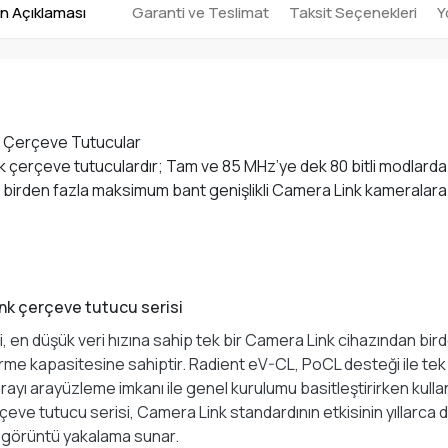
n Açıklaması
Garanti ve Teslimat
Taksit Seçenekleri
Y
k Çerçeve Tutucular
 çerçeve tutuculardır; Tam ve 85 MHz’ye dek 80 bitli modlarda
n birden fazla maksimum bant genişlikli Camera Link kameralara 
ink çerçeve tutucu serisi
 en düşük veri hızına sahip tek bir Camera Link cihazından bi
me kapasitesine sahiptir. Radient eV-CL, PoCL desteği ile tek
 arayüzleme imkanı ile genel kurulumu basitleştirirken kullanıc
çeve tutucu serisi, Camera Link standardının etkisinin yıllarca
a görüntü yakalama sunar.