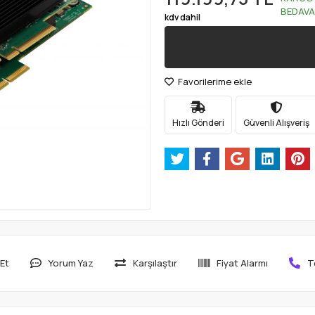
BEDAVA
kdv dahil
Favorilerime ekle
Hızlı Gönderi
Güvenli Alışveriş
Et
Yorum Yaz
Karşılaştır
Fiyat Alarmı
T