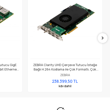
utucu GigE
ZEBRA Clarity UHD Çerçeve Tutucu İsteğe
abit Ethernet
Bağlı H.264 Kodlama ile Çok Formatlı, Çok
Girişli UHD Video Yakalama Kartı
ZEBRA
238.399,50 TL
kdv dahil