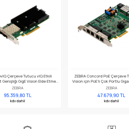
IQ Çerçeve Tutucu vIQ Etkili
ZEBRA Concord PoE Çerçeve T
 Genişliği GigE Vision Elde Etme
Vision için PoE’li Çok Portlu Gig
in Akıllı Ağ Arayüzü Kart
Adaptör
ZEBRA
ZEBRA
95.359,80 TL
47.679,90 TL
kdv dahil
kdv dahil