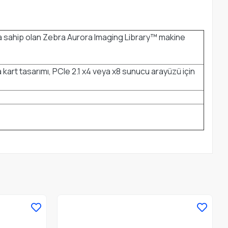
na sahip olan Zebra Aurora Imaging Library™ makine
kart tasarımı, PCIe 2.1 x4 veya x8 sunucu arayüzü için