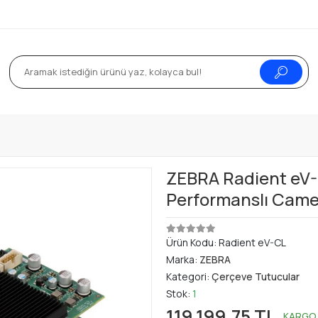
ZEBRA Radient eV-C
Performanslı Came
Ürün Kodu:
Radient eV-CL
Marka:
ZEBRA
Kategori:
Çerçeve Tutucular
Stok:
1
119.199,75 TL
KARGO