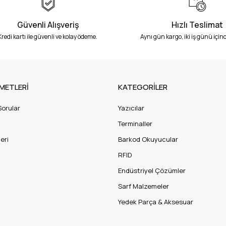
Güvenli Alışveriş
Hızlı Teslimat
Kredi kartı ile güvenli ve kolay ödeme.
Aynı gün kargo, iki iş günü içind
METLERİ
KATEGORİLER
Sorular
Yazıcılar
Terminaller
eri
Barkod Okuyucular
RFID
Endüstriyel Çözümler
Sarf Malzemeler
Yedek Parça & Aksesuar