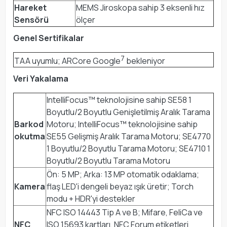
Hareket
MEMS Jiroskopa sahip 3 eksenli hız
Sensörü
ölçer
Genel Sertifikalar
7
TAA uyumlu; ARCore Google
bekleniyor
Veri Yakalama
IntelliFocus™ teknolojisine sahip SE58 1
Boyutlu/2 Boyutlu Genişletilmiş Aralık Tarama
Barkod
Motoru; IntelliFocus™ teknolojisine sahip
okutma
SE55 Gelişmiş Aralık Tarama Motoru; SE4770
1 Boyutlu/2 Boyutlu Tarama Motoru; SE4710 1
Boyutlu/2 Boyutlu Tarama Motoru
Ön: 5 MP; Arka: 13 MP otomatik odaklama;
Kamera
flaş LED'i dengeli beyaz ışık üretir; Torch
modu + HDR'yi destekler
NFC ISO 14443 Tip A ve B; Mifare, FeliCa ve
NFC
ISO 15693 kartları, NFC Forum etiketleri