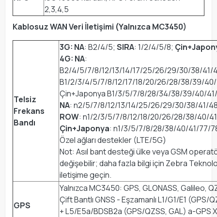
2,3,4,5
Kablosuz WAN Veri İletişimi (Yalnızca MC3450)
3G: NA
: B2/4/5;
SIRA
: 1/2/4/5/8;
Çin+Japon
4G: NA
:
B2/4/5/7/8/12/13/14/17/25/26/29/30/38/41/
B1/2/3/4/5/7/8/12/17/18/20/26/28/38/39/40
Çin+Japonya B1/3/5/7/8/28/34/38/39/40/41
Telsiz
NA
: n2/5/7/8/12/13/14/25/26/29/30/38/41/4
Frekans
ROW
: n1/2/3/5/7/8/12/18/20/26/28/38/40/4
Bandı
Çin+Japonya
: n1/3/5/7/8/28/38/40/41/77/7
Özel ağları destekler (LTE/5G)
Not: Asıl bant desteği ülke veya GSM opera
değişebilir; daha fazla bilgi için Zebra Teknolo
iletişime geçin.
Yalnızca MC3450: GPS, GLONASS, Galileo, 
Çift Bantlı GNSS - Eşzamanlı L1/G1/E1 (GPS/
GPS
+ L5/E5a/BDSB2a (GPS/QZSS, GAL) a-GPS X