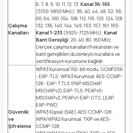
6, 7, 8, 9, 10, 11, 12, 13;
Kanal 36-165
(5150-5850 MHz): 36, 40, 44, 48, 52, 56,
60, 64, 100, 104, 108, 112, 116, 120, 124, 128,
Çalışma
132, 136, 140, 144, 149, 153, 157, 161, 165;
Kanalları
Kanal 1-233
(5925-7125 MHz);
Kanal
Bant Genişliği
: 20, 40, 80, 160 MHz;
Gerçek çalışma kanalları/frekansları ve
bant genişlikleri düzenleyici kurallara ve
sertifikasyon kurumuna bağlıdır.
WPA3 Kurumsal 192-bit modu, GCMP256
- EAP-TLS; WPA3 Kurumsal, AES-CCMP-
128 - EAP-TTLS (PAP, MSCHAP,
MSCHAPv2),EAP-TLS, PEAPv0-
MSCHAPv2, PEAPv1-EAP-GTC, LEAP,
EAP-PWD;
Güvenlik
WPA3 Kişisel (SAE),AES-CCMP-128;
ve
WPA/WPA2 Kurumsal, TKIP ve AES-
Şifreleme
CCMP-128;