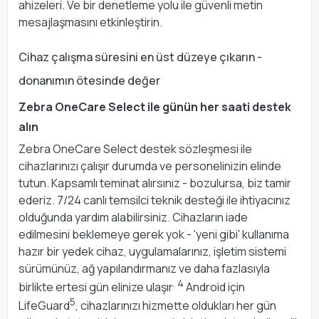
ahizeleri. Ve bir denetleme yolu ile güvenli metin
mesajlaşmasını etkinleştirin.
Cihaz çalışma süresini en üst düzeye çıkarın -
donanımın ötesinde değer
Zebra OneCare Select ile günün her saati destek
alın
Zebra OneCare Select destek sözleşmesi ile
cihazlarınızı çalışır durumda ve personelinizin elinde
tutun. Kapsamlı teminat alırsınız - bozulursa, biz tamir
ederiz. 7/24 canlı temsilci teknik desteği ile ihtiyacınız
olduğunda yardım alabilirsiniz. Cihazların iade
edilmesini beklemeye gerek yok - 'yeni gibi' kullanıma
hazır bir yedek cihaz, uygulamalarınız, işletim sistemi
sürümünüz, ağ yapılandırmanız ve daha fazlasıyla
. 4
birlikte ertesi gün elinize ulaşır
Android için
5
LifeGuard
, cihazlarınızı hizmette oldukları her gün