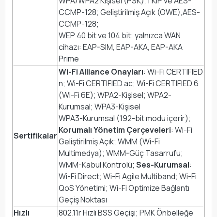
WPA/WPA2 Kişisel (PSK),TKIP ve AES-
CCMP-128; Geliştirilmiş Açık (OWE),AES-
CCMP-128;
WEP 40 bit ve 104 bit; yalnızca WAN
cihazı: EAP-SIM, EAP-AKA, EAP-AKA
Prime
Wi-Fi Alliance Onayları
: Wi-Fi CERTIFIED
n; Wi-Fi CERTIFIED ac; Wi-Fi CERTIFIED 6
(Wi-Fi 6E); WPA2-Kişisel; WPA2-
Kurumsal; WPA3-Kişisel
WPA3-Kurumsal (192-bit modu içerir);
Korumalı Yönetim Çerçeveleri
: Wi-Fi
Sertifikalar
Geliştirilmiş Açık; WMM (Wi-Fi
Multimedya); WMM-Güç Tasarrufu;
WMM-Kabul Kontrolü;
Ses-Kurumsal
:
Wi-Fi Direct; Wi-Fi Agile Multiband; Wi-Fi
QoS Yönetimi; Wi-Fi Optimize Bağlantı
Geçiş Noktası
Hızlı
802.11r Hızlı BSS Geçişi; PMK Önbelleğe