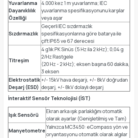
Yuvarlanma
4.000 kez 1 m yuvarlanma; IEC
Dayanıklılık
yuvarlanma spesifikasyonunu karşılar
Özelliği
veya aşar
Geçerli IEC sızdırmazlık
Sızdırmazlık
spesifikasyonlarına göre batarya ile
çift IP65 ve 67 derecesi
4 g'lık PK Sinüs (5 Hz ila 2 kHz); 0,04 g
2/Hz Rastgele
Titreşim
(20 Hz - 2 kHz); eksen başına 60 dakika,
3 eksen
Elektrostatik
+/- 15kV hava deşarjı, +/- 8kV doğrudan
Deşarj (ESD)
deşarj, +/- 8kV dolaylı deşarj
İnteraktif Sensör Teknolojisi (İST)
Ekran arka ışık parlaklığını otomatik
Işık Sensörü
olarak ayarlar (Genişletilmiş ve Tam)
Yalnızca MC3450: eCompass yön ve
Manyetometre
oryantasyonu otomatik olarak algılar