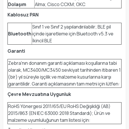
Dolaşım
Alma; Cisco CCKM; OKC
Kablosuz PAN
Sınıf 1 ve Sınıf 2 yapılandırılabilir; BLE pil
Bluetooth
içinde işaretleme için Bluetooth v5.3 ve
İkincil BLE
Garanti
Zebra'nın donanım garanti açıklaması koşullarına tabi
olarak, MC3400/MC3450 sevkiyat tarihinden itibaren 1
(bir) yıl süreyle işçilik ve malzeme kusurlarına karşı
garantilidir. Garanti açıklamasının tam metni için lütfen:
Çevre Mevzuatına Uygunluk
RoHS Yönergesi 2011/65/EU RoHS Değişikliği (AB)
2015/863 (EN IEC 63000:2018 Standardı); Ürün ve
malzeme uyumluluğunun tam listesi için: