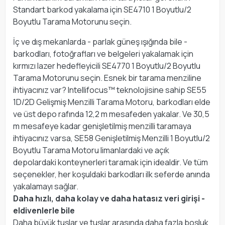
Standart barkod yakalama için SE4710 1 Boyutlu/2
Boyutlu Tarama Motorunu seçin.
İç ve dış mekanlarda - parlak güneş ışığında bile -
barkodları, fotoğrafları ve belgeleri yakalamak için
kırmızı lazer hedefleyicili SE4770 1 Boyutlu/2 Boyutlu
Tarama Motorunu seçin. Esnek bir tarama menziline
ihtiyacınız var? Intellifocus™ teknolojisine sahip SE55
1D/2D Gelişmiş Menzilli Tarama Motoru, barkodları elde
ve üst depo rafında 12,2 m mesafeden yakalar. Ve 30,5
m mesafeye kadar genişletilmiş menzilli taramaya
ihtiyacınız varsa, SE58 Genişletilmiş Menzilli 1 Boyutlu/2
Boyutlu Tarama Motoru limanlardaki ve açık
depolardaki konteynerleri taramak için idealdir. Ve tüm
seçenekler, her koşuldaki barkodları ilk seferde anında
yakalamayı sağlar.
Daha hızlı, daha kolay ve daha hatasız veri girişi -
eldivenlerle bile
Daha büyük tuşlar ve tuşlar arasında daha fazla boşluk