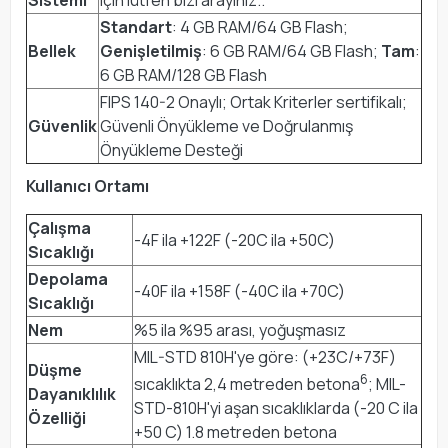
Sistemi
için lütfen bizi arayınız..
Standart
: 4 GB RAM/64 GB Flash;
Bellek
Genişletilmiş
: 6 GB RAM/64 GB Flash;
Tam
:
6 GB RAM/128 GB Flash
FIPS 140-2 Onaylı; Ortak Kriterler sertifikalı;
Güvenlik
Güvenli Önyükleme ve Doğrulanmış
Önyükleme Desteği
Kullanıcı Ortamı
Çalışma
-4F ila +122F (-20C ila +50C)
Sıcaklığı
Depolama
-40F ila +158F (-40C ila +70C)
Sıcaklığı
Nem
%5 ila %95 arası, yoğuşmasız
MIL-STD 810H'ye göre: (+23C/+73F)
Düşme
6
sıcaklıkta 2,4 metreden betona
; MIL-
Dayanıklılık
STD-810H'yi aşan sıcaklıklarda (-20 C ila
Özelliği
+50 C) 1.8 metreden betona