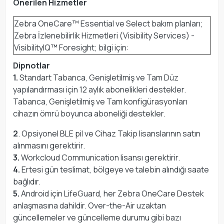
Önerilen Hizmetler
Zebra OneCare™ Essential ve Select bakım planları;
Zebra İzlenebilirlik Hizmetleri (Visibility Services) -
VisibilityIQ™ Foresight; bilgi için:
Dipnotlar
1.
Standart Tabanca, Genişletilmiş ve Tam Düz
yapılandırması için 12 aylık abonelikleri destekler.
Tabanca, Genişletilmiş ve Tam konfigürasyonları
cihazın ömrü boyunca aboneliği destekler.
2
. Opsiyonel BLE pil ve Cihaz Takip lisanslarının satın
alınmasını gerektirir.
3.
Workcloud Communication lisansı gerektirir.
4.
Ertesi gün teslimat, bölgeye ve talebin alındığı saate
bağlıdır.
5.
Android için LifeGuard, her Zebra OneCare Destek
anlaşmasına dahildir. Over-the-Air uzaktan
güncellemeler ve güncelleme durumu gibi bazı