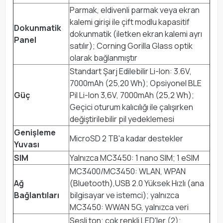
Parmak, eldivenli parmak veya ekran
kalemi girişi ile çift modlu kapasitif
Dokunmatik
dokunmatik (iletken ekran kalemi ayrı
Panel
satılır); Corning Gorilla Glass optik
olarak bağlanmıştır
Standart Şarj Edilebilir Li-Ion: 3.6V,
7000mAh (25,20 Wh); Opsiyonel BLE
Güç
Pil Li-Ion 3,6V, 7000mAh (25,2 Wh);
Geçici oturum kalıcılığı ile çalışırken
değiştirilebilir pil yedeklemesi
Genişleme
MicroSD 2 TB'a kadar destekler
Yuvası
SIM
Yalnızca MC3450: 1 nano SIM; 1 eSIM
MC3400/MC3450: WLAN, WPAN
Ağ
(Bluetooth),USB 2.0 Yüksek Hızlı (ana
Bağlantıları
bilgisayar ve istemci); yalnızca
MC3450: WWAN 5G, yalnızca veri
Sesli ton; çok renkli LED'ler (2);