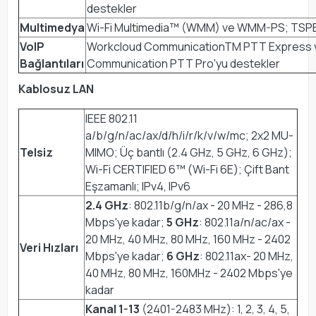
destekler
Multimedya
Wi-Fi Multimedia™ (WMM) ve WMM-PS; TSPE
VoIP
Workcloud CommunicationTM PTT Express 
Bağlantıları
Communication PTT Pro'yu destekler
Kablosuz LAN
IEEE 802.11
a/b/g/n/ac/ax/d/h/i/r/k/v/w/mc; 2x2 MU-
Telsiz
MIMO; Üç bantlı (2.4 GHz, 5 GHz, 6 GHz);
Wi-Fi CERTIFIED 6™ (Wi-Fi 6E); Çift Bant
Eşzamanlı; IPv4, IPv6
2.4 GHz
: 802.11b/g/n/ax - 20 MHz - 286,8
Mbps'ye kadar;
5 GHz
: 802.11a/n/ac/ax -
20 MHz, 40 MHz, 80 MHz, 160 MHz - 2402
Veri Hızları
Mbps'ye kadar;
6 GHz
: 802.11ax- 20 MHz,
40 MHz, 80 MHz, 160MHz - 2402 Mbps'ye
kadar
Kanal 1-13
(2401-2483 MHz): 1, 2, 3, 4, 5,