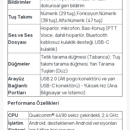
Bildirimler
dokunsal geri bildirim
Nümerik (29 tuş),Fonksiyon Nümerik
Tuş Takımı
(38 tuş),Alfa Nümerik (47 tuş)
Hoparlör, mikrofon, Bas-Konuş (PTT
Ses ve Ses
Voice; dahili hoparlör, Bluetooth
Dosyası
kablosuz kulaklık desteği, USB-C
kulaklık)
Tetik tarama düğmesi (Tabanca); Tuş
Düğmeler
takımı tarama düğmesi, Yan Tarama
Tuşları (Düz)
Arayüz
USB 2.0 (Alt pogo konektörü ve yan
Bağlantı
USB-C konektörü) - Yüksek Hız (Ana
Portları
Bilgisayar ve İstemci)
Performans Özellikleri
CPU
Qualcomm® 4490 sekiz çekirdekli, 2,4 GHz
İşletim
Android; desteklenen Android versiyonları