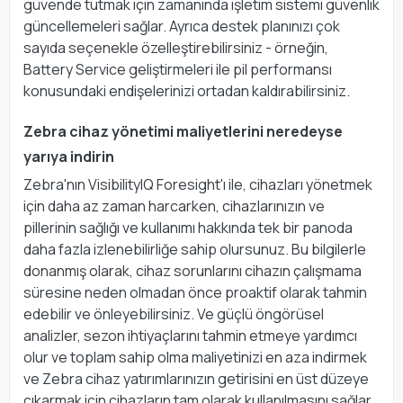
güvende tutmak için zamanında işletim sistemi güvenlik
güncellemeleri sağlar. Ayrıca destek planınızı çok
sayıda seçenekle özelleştirebilirsiniz - örneğin,
Battery Service geliştirmeleri ile pil performansı
konusundaki endişelerinizi ortadan kaldırabilirsiniz.
Zebra cihaz yönetimi maliyetlerini neredeyse
yarıya indirin
Zebra'nın VisibilityIQ Foresight'ı ile, cihazları yönetmek
için daha az zaman harcarken, cihazlarınızın ve
pillerinin sağlığı ve kullanımı hakkında tek bir panoda
daha fazla izlenebilirliğe sahip olursunuz. Bu bilgilerle
donanmış olarak, cihaz sorunlarını cihazın çalışmama
süresine neden olmadan önce proaktif olarak tahmin
edebilir ve önleyebilirsiniz. Ve güçlü öngörüsel
analizler, sezon ihtiyaçlarını tahmin etmeye yardımcı
olur ve toplam sahip olma maliyetinizi en aza indirmek
ve Zebra cihaz yatırımlarınızın getirisini en üst düzeye
çıkarmak için cihazların tam olarak kullanılmasını sağlar.