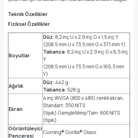
Teknik Özellikler
Fiziksel Özellikler
Düz
: 8,2 inç U x 2,9 inç G x 1,5 inç Y
(208,5 mm U x 73,5 mm G x 37,1 mm Y)
Tabanca
: 8,2 inç U x 2,9 inç G x 6,5 inç
Boyutlar
Y
(208,5 mm U x 73,5 mm G x 165,3 mm
Y)
Düz
: 442 g
Ağırlık
Tabanca
: 528 g
4 inç WVGA (800 x 480),renkli ekran,
Standart: 350 NITS
Ekran
(tipik),Genişletilmiş/Tam: 600 NITS
(tipik)
Görüntüleyici
Corning® Gorilla® Glass
Penceresi