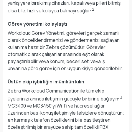
yanlış yere bırakılmış cihazları, kapalı veya pilleri bitmiş
. 2
olsa bile, hızlı ve kolayca bulmayı sağlar
Görev yönetimi kolaylaştı
Workcloud Görev Yönetimi, görevleri gerçek zamanlı
olarak önceliklendirmenizi ve göndermenizi sağlayan
kullanıma hazır bir Zebra çözümüdür. Görevler
otomatik olarak çalışanlar arasında eşit olarak
paylaştırılabilir veya konum, beceri seti veya iş
unvanına göre görev için en uygun kişiye gönderilebilir.
Üstün ekip işbirliğini mümkün kılın
Zebra Workcloud Communication ile tüm ekip
. 3
üyelerinizi anında iletişimin gücüyle birbirine bağlayın
MC3400 ve MC3450'yi Wi-Fi ve hücresel ağlar
üzerinden bas-konuş iletişimiyle telsizlere dönüştürün;
en karmaşık telefon özelliklerini bile basitleştiren
özelleştirilmiş bir arayüze sahip tam özellikli PBX