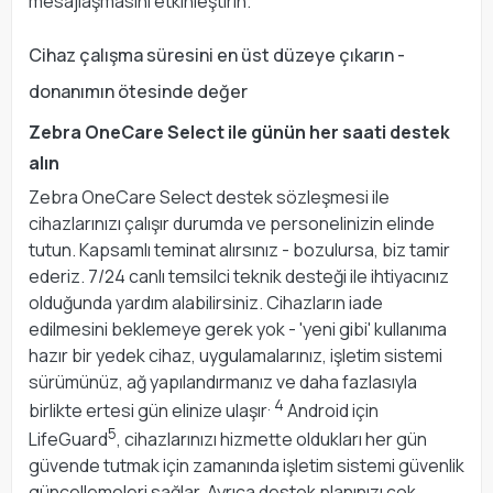
mesajlaşmasını etkinleştirin.
Cihaz çalışma süresini en üst düzeye çıkarın -
donanımın ötesinde değer
Zebra OneCare Select ile günün her saati destek
alın
Zebra OneCare Select destek sözleşmesi ile
cihazlarınızı çalışır durumda ve personelinizin elinde
tutun. Kapsamlı teminat alırsınız - bozulursa, biz tamir
ederiz. 7/24 canlı temsilci teknik desteği ile ihtiyacınız
olduğunda yardım alabilirsiniz. Cihazların iade
edilmesini beklemeye gerek yok - 'yeni gibi' kullanıma
hazır bir yedek cihaz, uygulamalarınız, işletim sistemi
sürümünüz, ağ yapılandırmanız ve daha fazlasıyla
. 4
birlikte ertesi gün elinize ulaşır
Android için
5
LifeGuard
, cihazlarınızı hizmette oldukları her gün
güvende tutmak için zamanında işletim sistemi güvenlik
güncellemeleri sağlar. Ayrıca destek planınızı çok