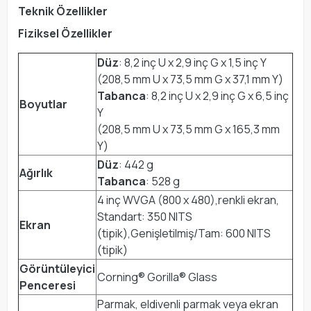
Teknik Özellikler
Fiziksel Özellikler
Düz
: 8,2 inç U x 2,9 inç G x 1,5 inç Y
(208,5 mm U x 73,5 mm G x 37,1 mm Y)
Tabanca
: 8,2 inç U x 2,9 inç G x 6,5 inç
Boyutlar
Y
(208,5 mm U x 73,5 mm G x 165,3 mm
Y)
Düz
: 442 g
Ağırlık
Tabanca
: 528 g
4 inç WVGA (800 x 480),renkli ekran,
Standart: 350 NITS
Ekran
(tipik),Genişletilmiş/Tam: 600 NITS
(tipik)
Görüntüleyici
Corning® Gorilla® Glass
Penceresi
Parmak, eldivenli parmak veya ekran