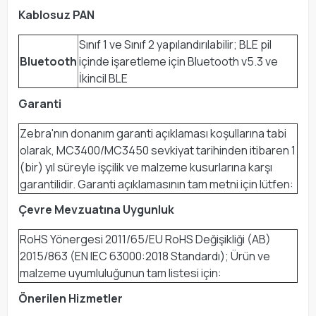
Kablosuz PAN
Sınıf 1 ve Sınıf 2 yapılandırılabilir; BLE pil
Bluetooth
içinde işaretleme için Bluetooth v5.3 ve
İkincil BLE
Garanti
Zebra'nın donanım garanti açıklaması koşullarına tabi
olarak, MC3400/MC3450 sevkiyat tarihinden itibaren 1
(bir) yıl süreyle işçilik ve malzeme kusurlarına karşı
garantilidir. Garanti açıklamasının tam metni için lütfen:
Çevre Mevzuatına Uygunluk
RoHS Yönergesi 2011/65/EU RoHS Değişikliği (AB)
2015/863 (EN IEC 63000:2018 Standardı); Ürün ve
malzeme uyumluluğunun tam listesi için:
Önerilen Hizmetler