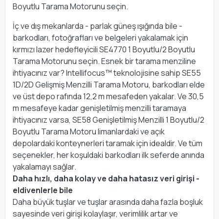
Boyutlu Tarama Motorunu seçin.
İç ve dış mekanlarda - parlak güneş ışığında bile -
barkodları, fotoğrafları ve belgeleri yakalamak için
kırmızı lazer hedefleyicili SE4770 1 Boyutlu/2 Boyutlu
Tarama Motorunu seçin. Esnek bir tarama menziline
ihtiyacınız var? Intellifocus™ teknolojisine sahip SE55
1D/2D Gelişmiş Menzilli Tarama Motoru, barkodları elde
ve üst depo rafında 12,2 m mesafeden yakalar. Ve 30,5
m mesafeye kadar genişletilmiş menzilli taramaya
ihtiyacınız varsa, SE58 Genişletilmiş Menzilli 1 Boyutlu/2
Boyutlu Tarama Motoru limanlardaki ve açık
depolardaki konteynerleri taramak için idealdir. Ve tüm
seçenekler, her koşuldaki barkodları ilk seferde anında
yakalamayı sağlar.
Daha hızlı, daha kolay ve daha hatasız veri girişi -
eldivenlerle bile
Daha büyük tuşlar ve tuşlar arasında daha fazla boşluk
sayesinde veri girişi kolaylaşır, verimlilik artar ve