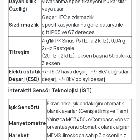
Dayanıklılık
yuvarlanma spesifikasyonunu karşılar
Özelliği
veya aşar
Geçerli IEC sızdırmazlık
Sızdırmazlık
spesifikasyonlarına göre batarya ile
çift IP65 ve 67 derecesi
4 g'lık PK Sinüs (5 Hz ila 2 kHz); 0,04 g
2/Hz Rastgele
Titreşim
(20 Hz - 2 kHz); eksen başına 60 dakika,
3 eksen
Elektrostatik
+/- 15kV hava deşarjı, +/- 8kV doğrudan
Deşarj (ESD)
deşarj, +/- 8kV dolaylı deşarj
İnteraktif Sensör Teknolojisi (İST)
Ekran arka ışık parlaklığını otomatik
Işık Sensörü
olarak ayarlar (Genişletilmiş ve Tam)
Yalnızca MC3450: eCompass yön ve
Manyetometre
oryantasyonu otomatik olarak algılar
Hareket
MEMS Jiroskopa sahip 3 eksenli hız