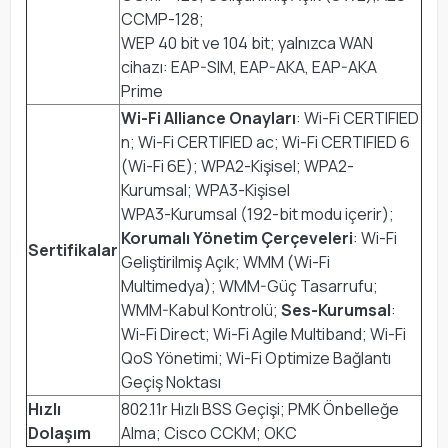
CCMP-128;
WEP 40 bit ve 104 bit; yalnızca WAN
cihazı: EAP-SIM, EAP-AKA, EAP-AKA
Prime
Wi-Fi Alliance Onayları
: Wi-Fi CERTIFIED
n; Wi-Fi CERTIFIED ac; Wi-Fi CERTIFIED 6
(Wi-Fi 6E); WPA2-Kişisel; WPA2-
Kurumsal; WPA3-Kişisel
WPA3-Kurumsal (192-bit modu içerir);
Korumalı Yönetim Çerçeveleri
: Wi-Fi
Sertifikalar
Geliştirilmiş Açık; WMM (Wi-Fi
Multimedya); WMM-Güç Tasarrufu;
WMM-Kabul Kontrolü;
Ses-Kurumsal
:
Wi-Fi Direct; Wi-Fi Agile Multiband; Wi-Fi
QoS Yönetimi; Wi-Fi Optimize Bağlantı
Geçiş Noktası
Hızlı
802.11r Hızlı BSS Geçişi; PMK Önbelleğe
Dolaşım
Alma; Cisco CCKM; OKC