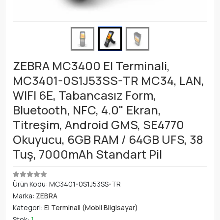
ZEBRA MC3400 El Terminali,
MC3401-0S1J53SS-TR MC34, LAN,
WIFI 6E, Tabancasız Form,
Bluetooth, NFC, 4.0" Ekran,
Titreşim, Android GMS, SE4770
Okuyucu, 6GB RAM / 64GB UFS, 38
Tuş, 7000mAh Standart Pil
Ürün Kodu:
MC3401-0S1J53SS-TR
Marka:
ZEBRA
Kategori:
El Terminali (Mobil Bilgisayar)
Stok:
1