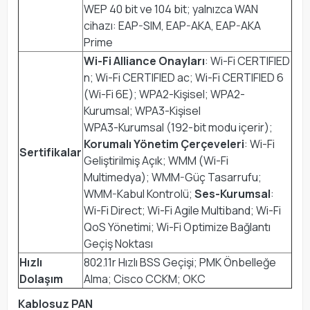
WEP 40 bit ve 104 bit; yalnızca WAN
cihazı: EAP-SIM, EAP-AKA, EAP-AKA
Prime
Wi-Fi Alliance Onayları
: Wi-Fi CERTIFIED
n; Wi-Fi CERTIFIED ac; Wi-Fi CERTIFIED 6
(Wi-Fi 6E); WPA2-Kişisel; WPA2-
Kurumsal; WPA3-Kişisel
WPA3-Kurumsal (192-bit modu içerir);
Korumalı Yönetim Çerçeveleri
: Wi-Fi
Sertifikalar
Geliştirilmiş Açık; WMM (Wi-Fi
Multimedya); WMM-Güç Tasarrufu;
WMM-Kabul Kontrolü;
Ses-Kurumsal
:
Wi-Fi Direct; Wi-Fi Agile Multiband; Wi-Fi
QoS Yönetimi; Wi-Fi Optimize Bağlantı
Geçiş Noktası
Hızlı
802.11r Hızlı BSS Geçişi; PMK Önbelleğe
Dolaşım
Alma; Cisco CCKM; OKC
Kablosuz PAN