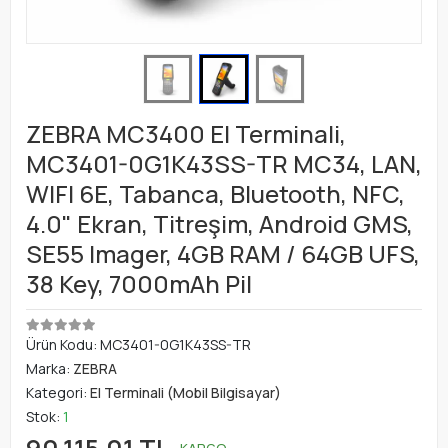
ZEBRA MC3400 El Terminali,
MC3401-0G1K43SS-TR MC34, LAN,
WIFI 6E, Tabanca, Bluetooth, NFC,
4.0" Ekran, Titreşim, Android GMS,
SE55 Imager, 4GB RAM / 64GB UFS,
38 Key, 7000mAh Pil
Ürün Kodu:
MC3401-0G1K43SS-TR
Marka:
ZEBRA
Kategori:
El Terminali (Mobil Bilgisayar)
Stok:
1
KARGO