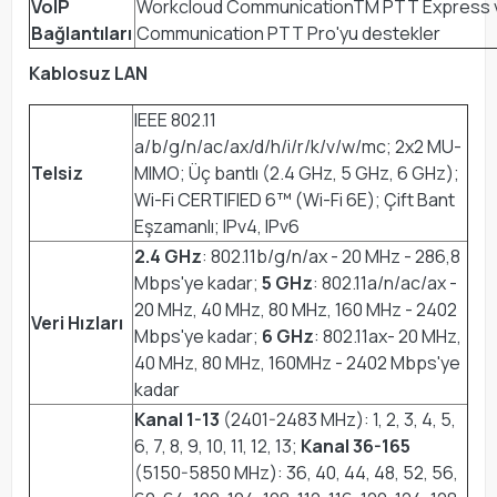
VoIP
Workcloud CommunicationTM PTT Express 
Bağlantıları
Communication PTT Pro'yu destekler
Kablosuz LAN
IEEE 802.11
a/b/g/n/ac/ax/d/h/i/r/k/v/w/mc; 2x2 MU-
Telsiz
MIMO; Üç bantlı (2.4 GHz, 5 GHz, 6 GHz);
Wi-Fi CERTIFIED 6™ (Wi-Fi 6E); Çift Bant
Eşzamanlı; IPv4, IPv6
2.4 GHz
: 802.11b/g/n/ax - 20 MHz - 286,8
Mbps'ye kadar;
5 GHz
: 802.11a/n/ac/ax -
20 MHz, 40 MHz, 80 MHz, 160 MHz - 2402
Veri Hızları
Mbps'ye kadar;
6 GHz
: 802.11ax- 20 MHz,
40 MHz, 80 MHz, 160MHz - 2402 Mbps'ye
kadar
Kanal 1-13
(2401-2483 MHz): 1, 2, 3, 4, 5,
6, 7, 8, 9, 10, 11, 12, 13;
Kanal 36-165
(5150-5850 MHz): 36, 40, 44, 48, 52, 56,