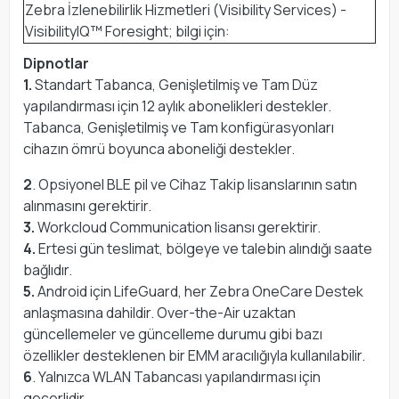
Zebra İzlenebilirlik Hizmetleri (Visibility Services) -
VisibilityIQ™ Foresight; bilgi için:
Dipnotlar
1.
Standart Tabanca, Genişletilmiş ve Tam Düz
yapılandırması için 12 aylık abonelikleri destekler.
Tabanca, Genişletilmiş ve Tam konfigürasyonları
cihazın ömrü boyunca aboneliği destekler.
2
. Opsiyonel BLE pil ve Cihaz Takip lisanslarının satın
alınmasını gerektirir.
3.
Workcloud Communication lisansı gerektirir.
4.
Ertesi gün teslimat, bölgeye ve talebin alındığı saate
bağlıdır.
5.
Android için LifeGuard, her Zebra OneCare Destek
anlaşmasına dahildir. Over-the-Air uzaktan
güncellemeler ve güncelleme durumu gibi bazı
özellikler desteklenen bir EMM aracılığıyla kullanılabilir.
6
. Yalnızca WLAN Tabancası yapılandırması için
geçerlidir.