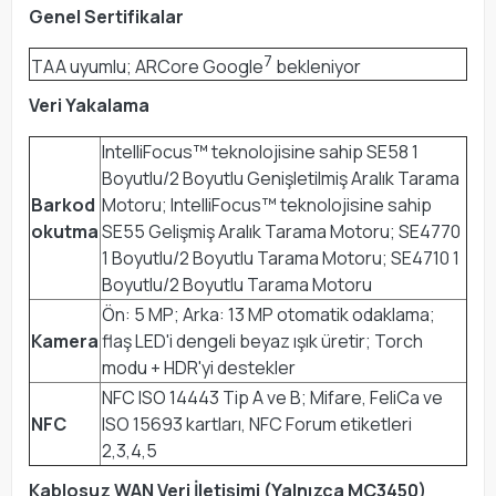
Genel Sertifikalar
7
TAA uyumlu; ARCore Google
bekleniyor
Veri Yakalama
IntelliFocus™ teknolojisine sahip SE58 1
Boyutlu/2 Boyutlu Genişletilmiş Aralık Tarama
Barkod
Motoru; IntelliFocus™ teknolojisine sahip
okutma
SE55 Gelişmiş Aralık Tarama Motoru; SE4770
1 Boyutlu/2 Boyutlu Tarama Motoru; SE4710 1
Boyutlu/2 Boyutlu Tarama Motoru
Ön: 5 MP; Arka: 13 MP otomatik odaklama;
Kamera
flaş LED'i dengeli beyaz ışık üretir; Torch
modu + HDR'yi destekler
NFC ISO 14443 Tip A ve B; Mifare, FeliCa ve
NFC
ISO 15693 kartları, NFC Forum etiketleri
2,3,4,5
Kablosuz WAN Veri İletişimi (Yalnızca MC3450)