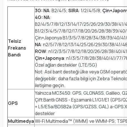
3G: NA
: B2/4/5;
SIRA
: 1/2/4/5/8;
Çin+Japon
4G: NA
:
B2/4/5/7/8/12/13/14/17/25/26/29/30/38/41/
B1/2/3/4/5/7/8/12/17/18/20/26/28/38/39/40
Çin+Japonya B1/3/5/7/8/28/34/38/39/40/41
Telsiz
NA
: n2/5/7/8/12/13/14/25/26/29/30/38/41/4
Frekans
ROW
: n1/2/3/5/7/8/12/18/20/26/28/38/40/4
Bandı
Çin+Japonya
: n1/3/5/7/8/28/38/40/41/77/7
Özel ağları destekler (LTE/5G)
Not: Asıl bant desteği ülke veya GSM opera
değişebilir; daha fazla bilgi için Zebra Teknolo
iletişime geçin.
Yalnızca MC3450: GPS, GLONASS, Galileo, 
Çift Bantlı GNSS - Eşzamanlı L1/G1/E1 (GPS/
GPS
+ L5/E5a/BDSB2a (GPS/QZSS, GAL) a-GPS X
destekler
Multimedya
Wi-Fi Multimedia™ (WMM) ve WMM-PS; TSPE