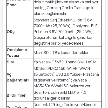
dokunmatik (iletken ekran kalemi ayrı
Panel
satılır); Corning Gorilla Glass optik
olarak bağlanmıştır
Standart Şarj Edilebilir Li-Ion: 3.6V,
7000mAh (25,20 Wh); Opsiyonel BLE
Güç
Pil Li-Ion 3,6V, 7000mAh (25,2 Wh);
Geçici oturum kalıcılığı ile çalışırken
değiştirilebilir pil yedeklemesi
Genişleme
MicroSD 2 TB'a kadar destekler
Yuvası
SIM
Yalnızca MC3450: 1 nano SIM; 1 eSIM
MC3400/MC3450: WLAN, WPAN
Ağ
(Bluetooth),USB 2.0 Yüksek Hızlı (ana
Bağlantıları
bilgisayar ve istemci); yalnızca
MC3450: WWAN 5G, yalnızca veri
Sesli ton; çok renkli LED'ler (2);
Bildirimler
dokunsal geri bildirim
Nümerik (29 tuş),Fonksiyon Nümerik
Tuş Takımı