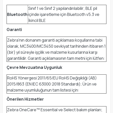
Sınıf 1 ve Sınıf 2 yapılandırılabilir; BLE pil
Bluetooth
içinde işaretleme için Bluetooth v5.3 ve
İkincil BLE
Garanti
Zebra'nın donanım garanti açıklaması koşullarına tabi
olarak, MC3400/MC3450 sevkiyat tarihinden itibaren 1
(bir) yıl süreyle işçilik ve malzeme kusurlarına karşı
garantilidir. Garanti açıklamasının tam metni için lütfen:
Çevre Mevzuatına Uygunluk
RoHS Yönergesi 2011/65/EU RoHS Değişikliği (AB)
2015/863 (EN IEC 63000:2018 Standardı); Ürün ve
malzeme uyumluluğunun tam listesi için:
Önerilen Hizmetler
Zebra OneCare™ Essential ve Select bakım planları;