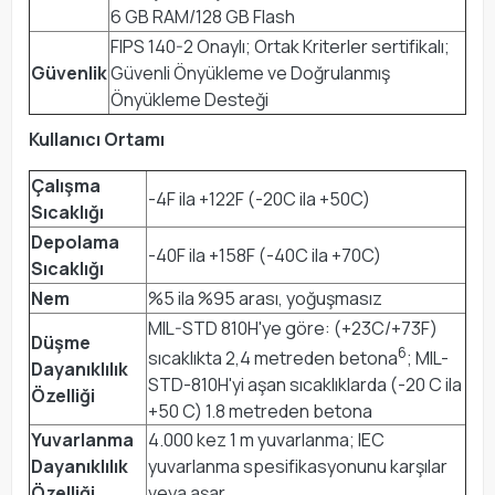
6 GB RAM/128 GB Flash
FIPS 140-2 Onaylı; Ortak Kriterler sertifikalı;
Güvenlik
Güvenli Önyükleme ve Doğrulanmış
Önyükleme Desteği
Kullanıcı Ortamı
Çalışma
-4F ila +122F (-20C ila +50C)
Sıcaklığı
Depolama
-40F ila +158F (-40C ila +70C)
Sıcaklığı
Nem
%5 ila %95 arası, yoğuşmasız
MIL-STD 810H'ye göre: (+23C/+73F)
Düşme
6
sıcaklıkta 2,4 metreden betona
; MIL-
Dayanıklılık
STD-810H'yi aşan sıcaklıklarda (-20 C ila
Özelliği
+50 C) 1.8 metreden betona
Yuvarlanma
4.000 kez 1 m yuvarlanma; IEC
Dayanıklılık
yuvarlanma spesifikasyonunu karşılar
Özelliği
veya aşar