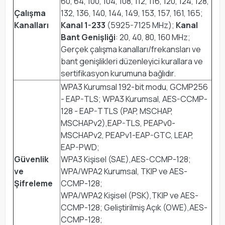
60, 64, 100, 104, 108, 112, 116, 120, 124, 128,
Çalışma
132, 136, 140, 144, 149, 153, 157, 161, 165;
Kanalları
Kanal 1-233
(5925-7125 MHz);
Kanal
Bant Genişliği
: 20, 40, 80, 160 MHz;
Gerçek çalışma kanalları/frekansları ve
bant genişlikleri düzenleyici kurallara ve
sertifikasyon kurumuna bağlıdır.
WPA3 Kurumsal 192-bit modu, GCMP256
- EAP-TLS; WPA3 Kurumsal, AES-CCMP-
128 - EAP-TTLS (PAP, MSCHAP,
MSCHAPv2),EAP-TLS, PEAPv0-
MSCHAPv2, PEAPv1-EAP-GTC, LEAP,
EAP-PWD;
Güvenlik
WPA3 Kişisel (SAE),AES-CCMP-128;
ve
WPA/WPA2 Kurumsal, TKIP ve AES-
Şifreleme
CCMP-128;
WPA/WPA2 Kişisel (PSK),TKIP ve AES-
CCMP-128; Geliştirilmiş Açık (OWE),AES-
CCMP-128;