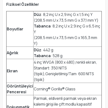
Fiziksel Özellikler
Düz
: 8,2 inç U x 2,9 inç G x 1,5 inç Y
(208,5 mm U x 73,5 mm G x 37,1 mm Y)
Tabanca
: 8,2 inç U x 2,9 inç G x 6,5 inç
Boyutlar
Y
(208,5 mm U x 73,5 mm G x 165,3 mm
Y)
Düz
: 442 g
Ağırlık
Tabanca
: 528 g
4 inç WVGA (800 x 480),renkli ekran,
Standart: 350 NITS
Ekran
(tipik),Genişletilmiş/Tam: 600 NITS
(tipik)
Görüntüleyici
Corning® Gorilla® Glass
Penceresi
Parmak, eldivenli parmak veya ekran
kalemi girişi ile çift modlu kapasitif
Dokunmatik