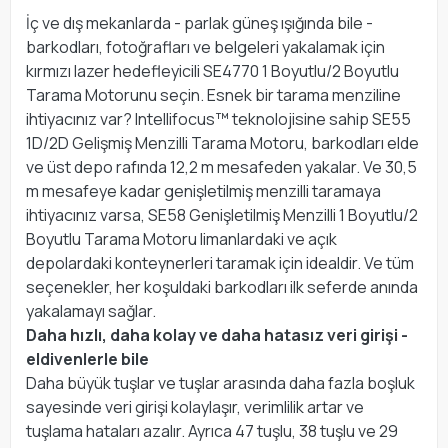
İç ve dış mekanlarda - parlak güneş ışığında bile -
barkodları, fotoğrafları ve belgeleri yakalamak için
kırmızı lazer hedefleyicili SE4770 1 Boyutlu/2 Boyutlu
Tarama Motorunu seçin. Esnek bir tarama menziline
ihtiyacınız var? Intellifocus™ teknolojisine sahip SE55
1D/2D Gelişmiş Menzilli Tarama Motoru, barkodları elde
ve üst depo rafında 12,2 m mesafeden yakalar. Ve 30,5
m mesafeye kadar genişletilmiş menzilli taramaya
ihtiyacınız varsa, SE58 Genişletilmiş Menzilli 1 Boyutlu/2
Boyutlu Tarama Motoru limanlardaki ve açık
depolardaki konteynerleri taramak için idealdir. Ve tüm
seçenekler, her koşuldaki barkodları ilk seferde anında
yakalamayı sağlar.
Daha hızlı, daha kolay ve daha hatasız veri girişi -
eldivenlerle bile
Daha büyük tuşlar ve tuşlar arasında daha fazla boşluk
sayesinde veri girişi kolaylaşır, verimlilik artar ve
tuşlama hataları azalır. Ayrıca 47 tuşlu, 38 tuşlu ve 29