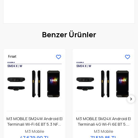
Benzer Ürünler
Fırsat
M3 MOBILE SM24W Android El
M3 MOBILE SM24X Android El
Terminali Wi-Fi 6E BT 5.3 NFC,
Terminali 4G Wi-Fi 6E BT 5.3
8GB/128GB, CM60E 2D
NFC, 8GB/128GB, CM60E 2D
M3 Mobile
M3 Mobile
Okuyucu
Okuyucu
47.679,90 TL
71.519,85 TL