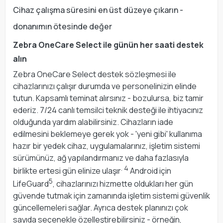
Cihaz çalışma süresini en üst düzeye çıkarın -
donanımın ötesinde değer
Zebra OneCare Select ile günün her saati destek
alın
Zebra OneCare Select destek sözleşmesi ile
cihazlarınızı çalışır durumda ve personelinizin elinde
tutun. Kapsamlı teminat alırsınız - bozulursa, biz tamir
ederiz. 7/24 canlı temsilci teknik desteği ile ihtiyacınız
olduğunda yardım alabilirsiniz. Cihazların iade
edilmesini beklemeye gerek yok - 'yeni gibi' kullanıma
hazır bir yedek cihaz, uygulamalarınız, işletim sistemi
sürümünüz, ağ yapılandırmanız ve daha fazlasıyla
. 4
birlikte ertesi gün elinize ulaşır
Android için
5
LifeGuard
, cihazlarınızı hizmette oldukları her gün
güvende tutmak için zamanında işletim sistemi güvenlik
güncellemeleri sağlar. Ayrıca destek planınızı çok
sayıda seçenekle özelleştirebilirsiniz - örneğin,