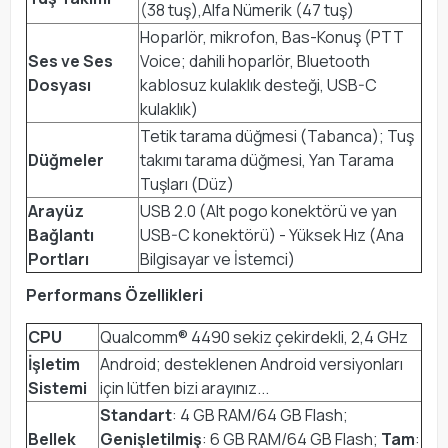
(38 tuş),Alfa Nümerik (47 tuş)
Hoparlör, mikrofon, Bas-Konuş (PTT
Ses ve Ses
Voice; dahili hoparlör, Bluetooth
Dosyası
kablosuz kulaklık desteği, USB-C
kulaklık)
Tetik tarama düğmesi (Tabanca); Tuş
Düğmeler
takımı tarama düğmesi, Yan Tarama
Tuşları (Düz)
Arayüz
USB 2.0 (Alt pogo konektörü ve yan
Bağlantı
USB-C konektörü) - Yüksek Hız (Ana
Portları
Bilgisayar ve İstemci)
Performans Özellikleri
CPU
Qualcomm® 4490 sekiz çekirdekli, 2,4 GHz
İşletim
Android; desteklenen Android versiyonları
Sistemi
için lütfen bizi arayınız...
Standart
: 4 GB RAM/64 GB Flash;
Bellek
Genişletilmiş
: 6 GB RAM/64 GB Flash;
Tam
: