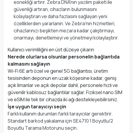
esnekliği artırır. Zebra DNA'nın yazılım paketi ile
güvenliği artıran, cihazların bulunmasını
kolaylaştıran ve daha fazlasını sağlayan yeni
özelliklerden yararlanın. Ve Zebra'nın hizmetleri,
cihazlarınızı beşikten mezara kadar çalıştırmayı,
onarmayı, denetlemeyi ve yönetmeyi kolaylaştırır.
Kullanıcı verimliliğini en üst düzeye çıkarın
Nerede olurlarsa olsunlar personelin bağlantıda
kalmasını sağlayın
Wi-Fi 6E artı özel ve genel 5G bağlantısı, üretim
tesisinden deponun en uzak köşesine kadar, geniş
açık limanlar ve açık depolar dahil, personele hızlı ve
güvenilir kablosuz bağlantılar sağlar. Fiziksel nano SIM
ve eSIM ile tek bir cihazda iki ağı destekleyebilirsiniz.
İşe uygun tarayıcıyı seçin
Farklı kullanım durumları farklı tarayıcılar gerektirir.
Standart barkod yakalama için SE4710 1 Boyutlu/2
Boyutlu Tarama Motorunu seçin.