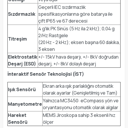
Geçerli IEC sızdırmazlık
Sızdırmazlık
spesifikasyonlarına göre batarya ile
çift IP65 ve 67 derecesi
4 g'lık PK Sinüs (5 Hz ila 2 kHz); 0,04 g
2/Hz Rastgele
Titreşim
(20 Hz - 2 kHz); eksen başına 60 dakika,
3 eksen
Elektrostatik
+/- 15kV hava deşarjı, +/- 8kV doğrudan
Deşarj (ESD)
deşarj, +/- 8kV dolaylı deşarj
İnteraktif Sensör Teknolojisi (İST)
Ekran arka ışık parlaklığını otomatik
Işık Sensörü
olarak ayarlar (Genişletilmiş ve Tam)
Yalnızca MC3450: eCompass yön ve
Manyetometre
oryantasyonu otomatik olarak algılar
Hareket
MEMS Jiroskopa sahip 3 eksenli hız
Sensörü
ölçer