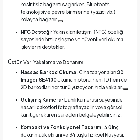
kesintisiz bağlantı sağlarken, Bluetooth
teknolojisiyle çevre birimlerine (yazıcı vb.)
kolayca bağlanır.
NFC Desteği:
Yakın alan iletişimi (NFC) özelliği
sayesinde hızlı eşleşme ve güvenli veri okuma
işlevlerini destekler.
Üstün Veri Yakalama ve Donanım
Hassas Barkod Okuma:
Cihazda yer alan
2D
Imager SE4100
okuma motoru, hem 1D hem de
2D barkodları her türlü yüzeyden hızla yakalar.
Gelişmiş Kamera:
Dahili kamerası sayesinde
hasarlı paketleri fotoğraflayabilir veya görsel
kanıt gerektiren süreçleri belgeleyebilirsiniz.
Kompakt ve Fonksiyonel Tasarım:
4.0 inç
dokunmatik ekranı ve 34 tuşlu fiziksel klavyesi,