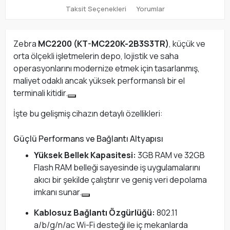
Taksit Seçenekleri
Yorumlar
Zebra
MC2200 (KT-MC220K-2B3S3TR)
, küçük ve
orta ölçekli işletmelerin depo, lojistik ve saha
operasyonlarını modernize etmek için tasarlanmış,
maliyet odaklı ancak yüksek performanslı bir el
terminali kitidir.
İşte bu gelişmiş cihazın detaylı özellikleri:
Güçlü Performans ve Bağlantı Altyapısı
Yüksek Bellek Kapasitesi:
3GB RAM ve 32GB
Flash RAM belleği sayesinde iş uygulamalarını
akıcı bir şekilde çalıştırır ve geniş veri depolama
imkanı sunar.
Kablosuz Bağlantı Özgürlüğü:
802.11
a/b/g/n/ac Wi-Fi desteği ile iç mekanlarda