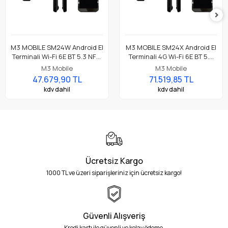
M3 MOBILE SM24W Android El
M3 MOBILE SM24X Android El
Terminali Wi-Fi 6E BT 5.3 NFC,
Terminali 4G Wi-Fi 6E BT 5.3
8GB/128GB, CM60E 2D
NFC, 8GB/128GB, CM60E 2D
M3 Mobile
M3 Mobile
Okuyucu
Okuyucu
47.679,90 TL
71.519,85 TL
kdv dahil
kdv dahil
Ücretsiz Kargo
1000 TL ve üzeri siparişleriniz için ücretsiz kargo!
Güvenli Alışveriş
Kredi kartı ile güvenli ve kolay ödeme.