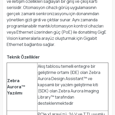
ve iletişim özellikleri sağlayan bir giriş ve çıkış kartı
serisidir. Otomasyon cihazlı görüş uygulamasının
gerçek zamanlı senkronizasyonu için donanımdan
yönetilen gizli girdi ve çıktılar sunar. Aynı zamanda
programlanabilir mantık/otomasyon kontrol cihazları
veya Ethernet üzerinden güç (PoE) ile donatılmış GigE
Vision kameralarla arayüz oluşturmak için Gigabit
Ethernet bağlantısı sağlar.
Teknik Özellikler
Akış tablosu temelli entegre bir
geliştirme ortamı (IDE) olan Zebra
Aurora Design Assistant™ ve
Zebra
kapsamlı bir yazılım geliştirme kiti
Aurora™
(SDK) olan Zebra Aurora Imaging
Yazılımı
Library™ tarafından
desteklenmektedir
PCIe x1 arayüzü, 24 V ve TTL uyumlu