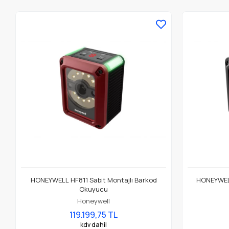
HONEYWELL HF811 Sabit Montajlı Barkod
HONEYWELL
Okuyucu
Honeywell
119.199,75 TL
kdv dahil