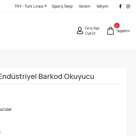
TRY - Türk Lirası
Sipariş Takip
Yardım
İletişim
0
Giriş Yap
Sepetim
Üye Ol
Endüstriyel Barkod Okuyucu
ucular
O
A