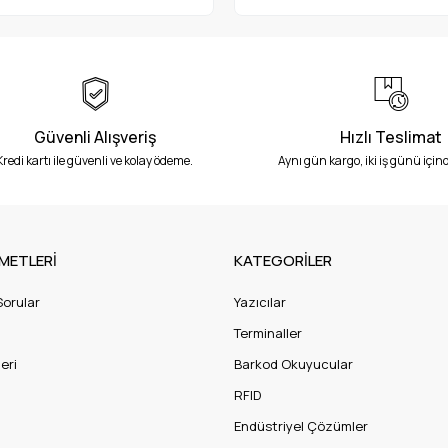
Güvenli Alışveriş
Hızlı Teslimat
Kredi kartı ile güvenli ve kolay ödeme.
Aynı gün kargo, iki iş günü içind
METLERİ
KATEGORİLER
Sorular
Yazıcılar
Terminaller
eri
Barkod Okuyucular
RFID
Endüstriyel Çözümler