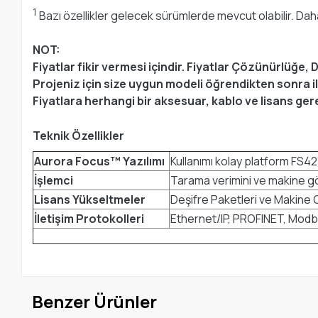
1
Bazı özellikler gelecek sürümlerde mevcut olabilir. Daha f
NOT:
Fiyatlar fikir vermesi içindir. Fiyatlar Çözünürlüğe,
Projeniz için size uygun modeli öğrendikten sonra ilg
Fiyatlara herhangi bir aksesuar, kablo ve lisans gere
Teknik Özellikler
Aurora Focus™ Yazılımı
Kullanımı kolay platform FS42’n
İşlemci
Tarama verimini ve makine gör
Lisans Yükseltmeler
Deşifre Paketleri ve Makine 
İletişim Protokolleri
Ethernet/IP, PROFINET, Modb
Benzer Ürünler