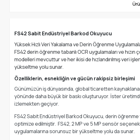
Ürü
FS42 Sabit Endüstriyel Barkod Okuyucu
Yüksek Hızlı Veri Yakalama ve Derin Öğrenme Uygulamaları
FS42 derin öğrenme tabanlı OCR uygulamaları ve hızın ço
modelleri mevcuttur ve her ikisi de hızlandırılmış veri iş
yükseltme yolu sunar.
Özelliklerin, esnekliğin ve gücün rakipsiz birleşimi
Günümüzün iş dünyasında, global ticaretten kaynaklanan arta
yönünde daha büyük bir baskı oluşturuyor. İster üretimde
izlemekten geçiyor.
FS42 Sabit Endüstriyel Barkod Okuyucu, derin öğrenme t
optimize edilmiştir. FS42, 2 MP ve 5 MP sensör seçenekleri
uygulamalarına sorunsuz bir yükseltme yolu da sunar.