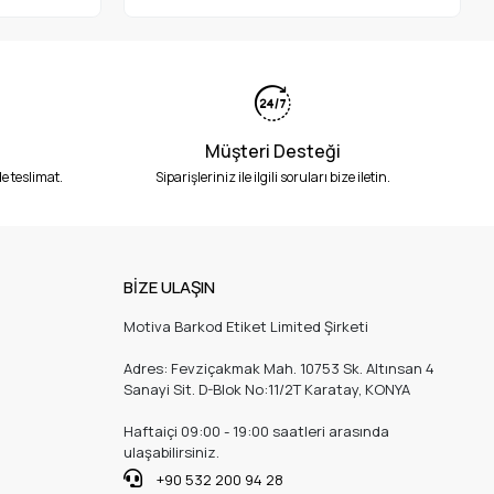
Müşteri Desteği
e teslimat.
Siparişleriniz ile ilgili soruları bize iletin.
BİZE ULAŞIN
Motiva Barkod Etiket Limited Şirketi
Adres: Fevziçakmak Mah. 10753 Sk. Altınsan 4
Sanayi Sit. D-Blok No:11/2T Karatay, KONYA
Haftaiçi 09:00 - 19:00 saatleri arasında
ulaşabilirsiniz.
+90 532 200 94 28