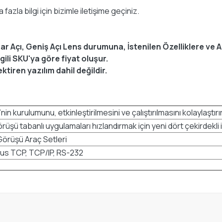
azla bilgi için bizimle iletişime geçiniz.
 Dar Açı, Geniş Açı Lens durumuna, İstenilen Özelliklere ve 
ili SKU'ya göre fiyat oluşur.
ktiren yazılım dahil değildir.
in kurulumunu, etkinleştirilmesini ve çalıştırılmasını kolaylaştırır
üşü tabanlı uygulamaları hızlandırmak için yeni dört çekirdekli 
Görüşü Araç Setleri
us TCP, TCP/IP, RS-232