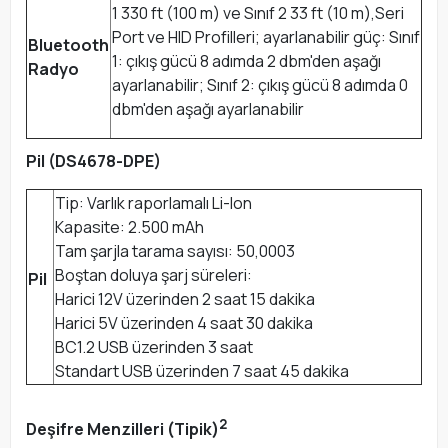
1 330 ft (100 m) ve Sınıf 2 33 ft (10 m),Seri
Port ve HID Profilleri; ayarlanabilir güç: Sınıf
Bluetooth
1: çıkış gücü 8 adımda 2 dbm'den aşağı
Radyo
ayarlanabilir; Sınıf 2: çıkış gücü 8 adımda 0
dbm'den aşağı ayarlanabilir
Pil (DS4678-DPE)
Tip: Varlık raporlamalı Li-Ion
Kapasite: 2.500 mAh
Tam şarjla tarama sayısı: 50,0003
Boştan doluya şarj süreleri:
Pil
Harici 12V üzerinden 2 saat 15 dakika
Harici 5V üzerinden 4 saat 30 dakika
BC1.2 USB üzerinden 3 saat
Standart USB üzerinden 7 saat 45 dakika
2
Deşifre Menzilleri (Tipik)