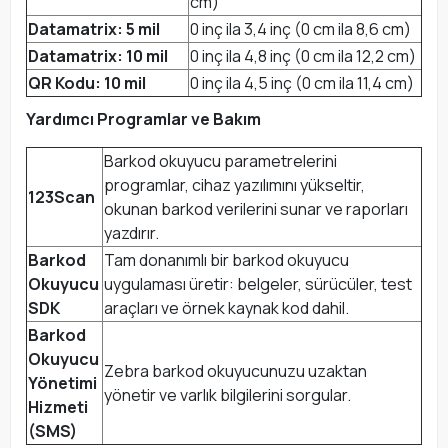
cm)
Datamatrix: 5 mil
0 inç ila 3,4 inç (0 cm ila 8,6 cm)
Datamatrix: 10 mil
0 inç ila 4,8 inç (0 cm ila 12,2 cm)
QR Kodu: 10 mil
0 inç ila 4,5 inç (0 cm ila 11,4 cm)
Yardımcı Programlar ve Bakım
Barkod okuyucu parametrelerini
programlar, cihaz yazılımını yükseltir,
123Scan
okunan barkod verilerini sunar ve raporları
yazdırır.
Barkod
Tam donanımlı bir barkod okuyucu
Okuyucu
uygulaması üretir: belgeler, sürücüler, test
SDK
araçları ve örnek kaynak kod dahil.
Barkod
Okuyucu
Zebra barkod okuyucunuzu uzaktan
Yönetimi
yönetir ve varlık bilgilerini sorgular.
Hizmeti
(SMS)