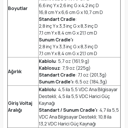
6,6 inç Y x 2,6 inç G x 4,2 inç D
Boyutlar
16,8 cm Y x 6,6 cm G x 10,7 cm D
Standart Cradle
:
2,8 inç Y x 3,3 inç G x 8,3 inç D
7,1 cm Y x 8,4 cm G x 21,1 cm D
Sunum Cradle'ı
:
2,8 inç Y x 3,3 inç G x 8,3 inç D
7,1 cm Y x 8,4 cm G x 21,1 cm D
Kablolu
: 5,7 oz (161,9 g)
Kablosuz
: 7,9 oz (225g)
Ağırlık
Standart Cradle
: 7,1 oz (201,3g)
Sunum Cradle'ı:
6,5 oz (184,3g)
Kablolu
: 4,5 ila 5,5 VDC Ana Bilgisayar
Destekli; 4,5 ila 5,5 VDC Harici Güç
Giriş Voltaj
Kaynağı
Aralığı
Standart / Sunum Cradle'ı
: 4,7 ila 5,5
VDC Ana Bilgisayar Destekli; 10,8 ila
13,2 VDC Harici Güç Kaynağı