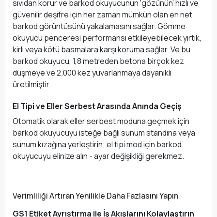
sıvıdan korur ve barkod okuyucunun 'gözünün' hızlı ve
güvenilir deşifre için her zaman mümkün olan en net
barkod görüntüsünü yakalamasını sağlar. Gömme
okuyucu penceresi performansı etkileyebilecek yırtık,
kirli veya kötü basmalara karşı koruma sağlar. Ve bu
barkod okuyucu, 1,8 metreden betona birçok kez
düşmeye ve 2.000 kez yuvarlanmaya dayanıklı
üretilmiştir.
El Tipi ve Eller Serbest Arasında Anında Geçiş
Otomatik olarak eller serbest moduna geçmek için
barkod okuyucuyu isteğe bağlı sunum standına veya
sunum kızağına yerleştirin; el tipi mod için barkod
okuyucuyu elinize alın - ayar değişikliği gerekmez.
Verimliliği Artıran Yenilikle Daha Fazlasını Yapın
GS1 Etiket Ayrıştırma ile İş Akışlarını Kolaylaştırın