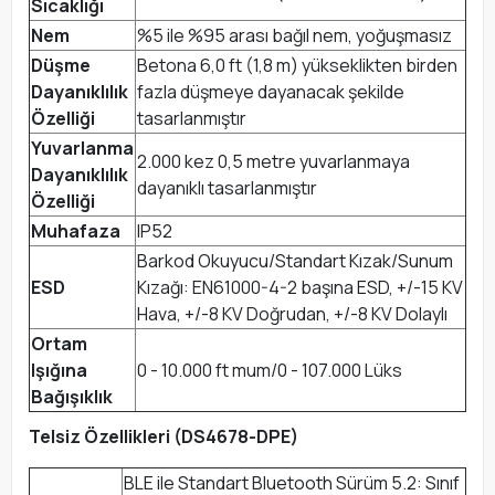
Sıcaklığı
Nem
%5 ile %95 arası bağıl nem, yoğuşmasız
Düşme
Betona 6,0 ft (1,8 m) yükseklikten birden
Dayanıklılık
fazla düşmeye dayanacak şekilde
Özelliği
tasarlanmıştır
Yuvarlanma
2.000 kez 0,5 metre yuvarlanmaya
Dayanıklılık
dayanıklı tasarlanmıştır
Özelliği
Muhafaza
IP52
Barkod Okuyucu/Standart Kızak/Sunum
ESD
Kızağı: EN61000-4-2 başına ESD, +/-15 KV
Hava, +/-8 KV Doğrudan, +/-8 KV Dolaylı
Ortam
Işığına
0 - 10.000 ft mum/0 - 107.000 Lüks
Bağışıklık
Telsiz Özellikleri (DS4678-DPE)
BLE ile Standart Bluetooth Sürüm 5.2: Sınıf