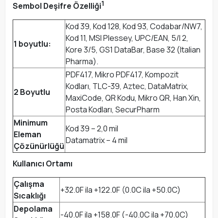
1
Sembol Deşifre Özelliği
Kod 39, Kod 128, Kod 93, Codabar/NW7,
Kod 11, MSI Plessey, UPC/EAN, 5/I 2,
1 boyutlu:
Kore 3/5, GS1 DataBar, Base 32 (Italian
Pharma).
PDF417, Mikro PDF417, Kompozit
Kodları, TLC-39, Aztec, DataMatrix,
2 Boyutlu
MaxiCode, QR Kodu, Mikro QR, Han Xin,
Posta Kodları, SecurPharm
Minimum
Kod 39 – 2,0 mil
Eleman
Datamatrix – 4 mil
Çözünürlüğü
Kullanıcı Ortamı
Çalışma
+32.0F ila +122.0F (0.0C ila +50.0C)
Sıcaklığı
Depolama
-40.0F ila +158.0F (-40.0C ila +70.0C)