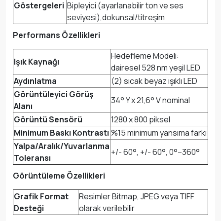
Göstergeleri
Bipleyici (ayarlanabilir ton ve ses
seviyesi),dokunsal/titreşim
Performans Özellikleri
Hedefleme Modeli:
Işık Kaynağı
dairesel 528 nm yeşil LED
Aydınlatma
(2) sıcak beyaz ışıklı LED
Görüntüleyici Görüş
34° Y x 21,6° V nominal
Alanı
Görüntü Sensörü
1280 x 800 piksel
Minimum Baskı Kontrastı
%15 minimum yansıma farkı
Yalpa/Aralık/Yuvarlanma
+/- 60°, +/- 60°, 0°–360°
Toleransı
Görüntüleme Özellikleri
Grafik Format
Resimler Bitmap, JPEG veya TIFF
Desteği
olarak verilebilir