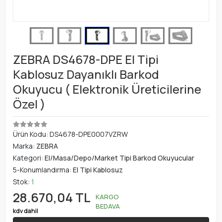
ZEBRA DS4678-DPE El Tipi
Kablosuz Dayanıklı Barkod
Okuyucu ( Elektronik Üreticilerine
Özel )
Ürün Kodu:
DS4678-DPE0007VZRW
Marka:
ZEBRA
Kategori:
El/Masa/Depo/Market Tipi Barkod Okuyucular
5-Konumlandırma:
El Tipi Kablosuz
Stok:
1
28.670,04 TL
KARGO
BEDAVA
kdv dahil