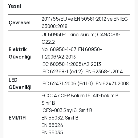
Yasal
2011/65/EU ve EN 50581:2012 ve EN IEC
Çevresel
63000:2018
UL 60950-1, ikinci sürüm; CAN/CSA-
C22.2
Elektrik
No. 60950-1-07. EN 60950-
Güvenliği
1:2006/A2:2013
IEC 60950-1:2005/A2:2013
IEC 62368-1 (ed.2); EN 62368-1:2014
LED
IEC 62471:2006 (Ed.1.0); EN 62471:2008
Güvenliği
FCC: 47 CFR Bölüm 15, Alt-bölüm B,
Sınıf B
ICES-003 Sayı 6, Sınıf B
EMI/RFI
EN 55032, Sınıf B
EN 55024
EN 55035