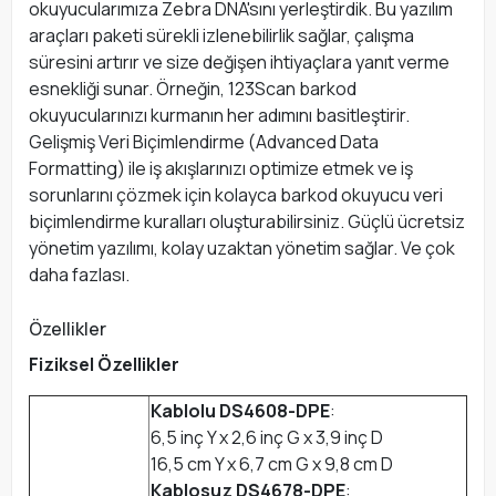
okuyucularımıza Zebra DNA'sını yerleştirdik. Bu yazılım
araçları paketi sürekli izlenebilirlik sağlar, çalışma
süresini artırır ve size değişen ihtiyaçlara yanıt verme
esnekliği sunar. Örneğin, 123Scan barkod
okuyucularınızı kurmanın her adımını basitleştirir.
Gelişmiş Veri Biçimlendirme (Advanced Data
Formatting) ile iş akışlarınızı optimize etmek ve iş
sorunlarını çözmek için kolayca barkod okuyucu veri
biçimlendirme kuralları oluşturabilirsiniz. Güçlü ücretsiz
yönetim yazılımı, kolay uzaktan yönetim sağlar. Ve çok
daha fazlası.
Özellikler
Fiziksel Özellikler
Kablolu DS4608-DPE
:
6,5 inç Y x 2,6 inç G x 3,9 inç D
16,5 cm Y x 6,7 cm G x 9,8 cm D
Kablosuz DS4678-DPE
: