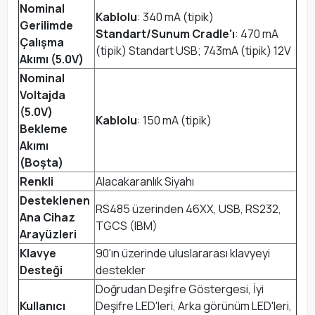
Nominal
Kablolu
: 340 mA (tipik)
Gerilimde
Standart/Sunum Cradle'ı
: 470 mA
Çalışma
(tipik) Standart USB; 743mA (tipik) 12V
Akımı (5.0V)
Nominal
Voltajda
(5.0V)
Kablolu
: 150 mA (tipik)
Bekleme
Akımı
(Boşta)
Renkli
Alacakaranlık Siyahı
Desteklenen
RS485 üzerinden 46XX, USB, RS232,
Ana Cihaz
TGCS (IBM)
Arayüzleri
Klavye
90'ın üzerinde uluslararası klavyeyi
Desteği
destekler
Doğrudan Deşifre Göstergesi, İyi
Kullanıcı
Deşifre LED'leri, Arka görünüm LED'leri,