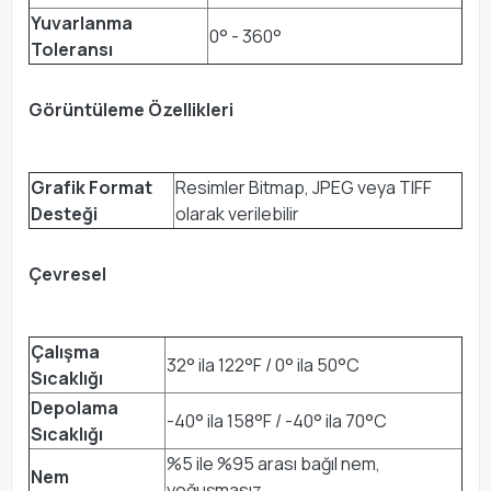
Yuvarlanma
0° - 360°
Toleransı
Görüntüleme Özellikleri
Grafik Format
Resimler Bitmap, JPEG veya TIFF
Desteği
olarak verilebilir
Çevresel
Çalışma
32° ila 122°F / 0° ila 50°C
Sıcaklığı
Depolama
-40° ila 158°F / -40° ila 70°C
Sıcaklığı
%5 ile %95 arası bağıl nem,
Nem
yoğuşmasız