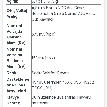
Ağırlık
5,7 oz. / 161,9 g
4,5 ila 5,5 arası VDC Ana Cihaz
Giriş Voltaj
Beslemeli; 4,5 ile 5,5 arası VDC Harici
Aralığı
Güç Kaynağı
Nominal
Voltajda
375 mA (tipik)
Çalışma
Akımı (5 V)
Nominal
Voltajda
150 mA (tipik)
Bekleme
Akımı (5 V)
Renk
Sağlık Sektörü Beyazı
Desteklenen
RS485 üzerinden 46XX, USB, RS232,
Ana Cihaz
TGCS (IBM)
Arayüzleri
Klavye
90'ın üzerinde uluslararası klavyeyi
Desteği
destekler