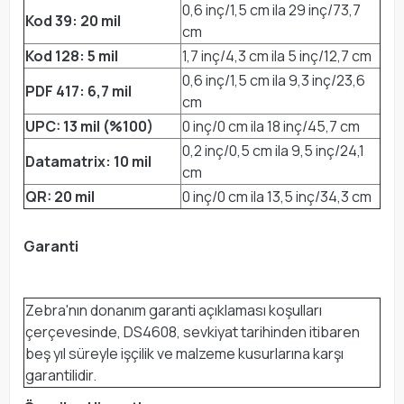
0,6 inç/1,5 cm ila 29 inç/73,7
Kod 39: 20 mil
cm
Kod 128: 5 mil
1,7 inç/4,3 cm ila 5 inç/12,7 cm
0,6 inç/1,5 cm ila 9,3 inç/23,6
PDF 417: 6,7 mil
cm
UPC: 13 mil (%100)
0 inç/0 cm ila 18 inç/45,7 cm
0,2 inç/0,5 cm ila 9,5 inç/24,1
Datamatrix: 10 mil
cm
QR: 20 mil
0 inç/0 cm ila 13,5 inç/34,3 cm
Garanti
Zebra'nın donanım garanti açıklaması koşulları
çerçevesinde, DS4608, sevkiyat tarihinden itibaren
beş yıl süreyle işçilik ve malzeme kusurlarına karşı
garantilidir.