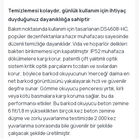
Temizlemesi kolaydır, günlük kullanım için ihtiyaç
duyduğunuz dayanıklılığa sahiptir
Bakım noktasında kullanım için tasarlanan DS4608-HC,
popüler dezenfektanlara hazır muhafazası sayesinde
düzenli temizliğe dayanıklıdır. Vida ve hoparlör delikleri
bakteri birikmemesi için kapatılmıştır. IP52 muhafaza
dökülmelere karşı korur, patentli çift yalıtımlı optik
sistem kritik optik parçalarını tozdan ve sıvılardan
korur; böylece barkod okuyucunun 'merceği' daima en
net barkod görüntüsünü yakalayarak hızlı ve güvenilir
deşifre sunar. Gömme okuyucu penceresi yırtık, kirli
veya kötü basmalara karşı koruma sağlar, bu da
performansı etkiler. Bu barkod okuyucu beton zemine
6 fit/1,8 m yükseklikten birçok kez beton zemine
düşme ve zorlu yuvarlanma testimizde 2.000 kez
yuvarlanma sonrasında bile güvenilir bir şekilde
çalışacak şekilde üretilmiştir.