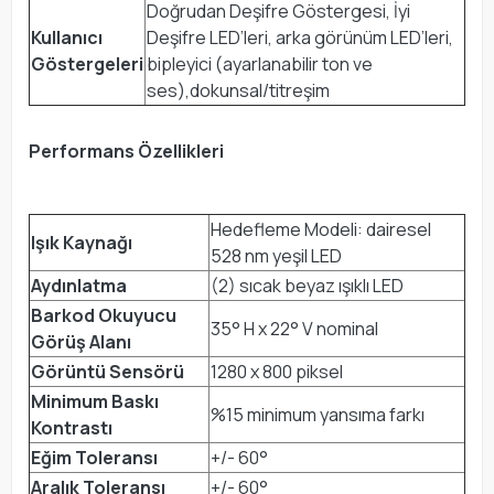
Doğrudan Deşifre Göstergesi, İyi
Kullanıcı
Deşifre LED’leri, arka görünüm LED’leri,
Göstergeleri
bipleyici (ayarlanabilir ton ve
ses),dokunsal/titreşim
Performans Özellikleri
Hedefleme Modeli: dairesel
Işık Kaynağı
528 nm yeşil LED
Aydınlatma
(2) sıcak beyaz ışıklı LED
Barkod Okuyucu
35° H x 22° V nominal
Görüş Alanı
Görüntü Sensörü
1280 x 800 piksel
Minimum Baskı
%15 minimum yansıma farkı
Kontrastı
Eğim Toleransı
+/- 60°
Aralık Toleransı
+/- 60°