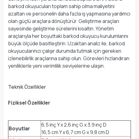
barkod okuyucuları toplam sahip olma maliyetini
azaltan ve personelin daha fazla iş yapmasına yardımcı
olan güçlü araçlara dönüştürür. Geliştirme araçları
sayesinde geliştirme sürelerini kısaltın. Yönetim
araçlarıyla her boyuttaki barkod okuyucu kurulumlarını
büyük ölçüde basitleştirin. Uzaktan analiz ile, barkod
okuyucularınızı çalışır durumda tutmak için gereken
izlenebilirlik araçlarına sahip olun. Görevleri hızlandıran
yeniliklerle yeni verimlilik seviyelerine ulaşın.
Teknik Özellikler
Fiziksel Özellikler
6,5 inç Y x 2,6 inç G x 3,9 inç D
Boyutlar
16,5 cm Y x 6,7 cm G x 9,8 cm D