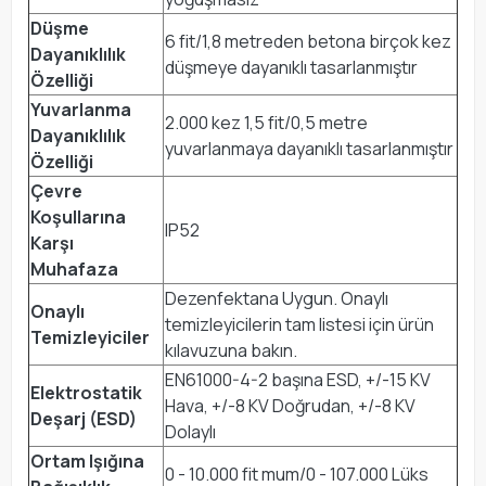
Düşme
6 fit/1,8 metreden betona birçok kez
Dayanıklılık
düşmeye dayanıklı tasarlanmıştır
Özelliği
Yuvarlanma
2.000 kez 1,5 fit/0,5 metre
Dayanıklılık
yuvarlanmaya dayanıklı tasarlanmıştır
Özelliği
Çevre
Koşullarına
IP52
Karşı
Muhafaza
Dezenfektana Uygun. Onaylı
Onaylı
temizleyicilerin tam listesi için ürün
Temizleyiciler
kılavuzuna bakın.
EN61000-4-2 başına ESD, +/-15 KV
Elektrostatik
Hava, +/-8 KV Doğrudan, +/-8 KV
Deşarj (ESD)
Dolaylı
Ortam Işığına
0 - 10.000 fit mum/0 - 107.000 Lüks