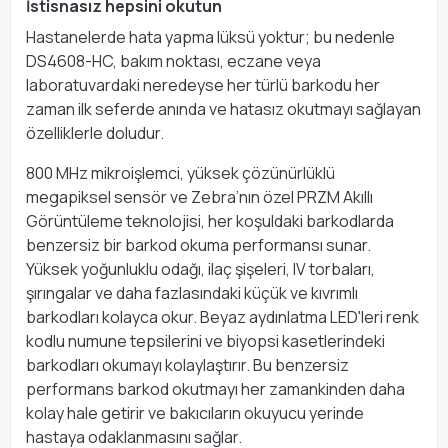
İstisnasız hepsini okutun
Hastanelerde hata yapma lüksü yoktur; bu nedenle
DS4608-HC, bakım noktası, eczane veya
laboratuvardaki neredeyse her türlü barkodu her
zaman ilk seferde anında ve hatasız okutmayı sağlayan
özelliklerle doludur.
800 MHz mikroişlemci, yüksek çözünürlüklü
megapiksel sensör ve Zebra’nın özel PRZM Akıllı
Görüntüleme teknolojisi, her koşuldaki barkodlarda
benzersiz bir barkod okuma performansı sunar.
Yüksek yoğunluklu odağı, ilaç şişeleri, IV torbaları,
şırıngalar ve daha fazlasındaki küçük ve kıvrımlı
barkodları kolayca okur. Beyaz aydınlatma LED'leri renk
kodlu numune tepsilerini ve biyopsi kasetlerindeki
barkodları okumayı kolaylaştırır. Bu benzersiz
performans barkod okutmayı her zamankinden daha
kolay hale getirir ve bakıcıların okuyucu yerinde
hastaya odaklanmasını sağlar.