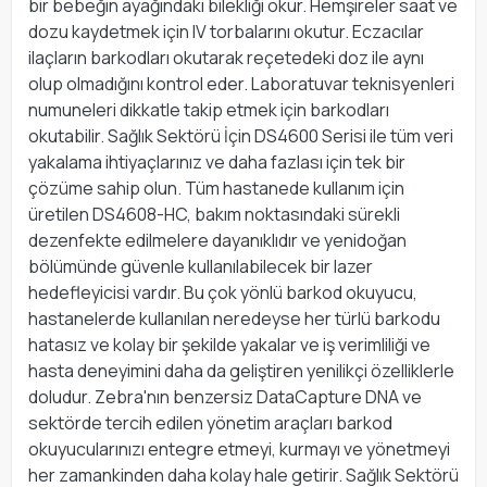
bir bebeğin ayağındaki bilekliği okur. Hemşireler saat ve
dozu kaydetmek için IV torbalarını okutur. Eczacılar
ilaçların barkodları okutarak reçetedeki doz ile aynı
olup olmadığını kontrol eder. Laboratuvar teknisyenleri
numuneleri dikkatle takip etmek için barkodları
okutabilir. Sağlık Sektörü İçin DS4600 Serisi ile tüm veri
yakalama ihtiyaçlarınız ve daha fazlası için tek bir
çözüme sahip olun. Tüm hastanede kullanım için
üretilen DS4608-HC, bakım noktasındaki sürekli
dezenfekte edilmelere dayanıklıdır ve yenidoğan
bölümünde güvenle kullanılabilecek bir lazer
hedefleyicisi vardır. Bu çok yönlü barkod okuyucu,
hastanelerde kullanılan neredeyse her türlü barkodu
hatasız ve kolay bir şekilde yakalar ve iş verimliliği ve
hasta deneyimini daha da geliştiren yenilikçi özelliklerle
doludur. Zebra'nın benzersiz DataCapture DNA ve
sektörde tercih edilen yönetim araçları barkod
okuyucularınızı entegre etmeyi, kurmayı ve yönetmeyi
her zamankinden daha kolay hale getirir. Sağlık Sektörü