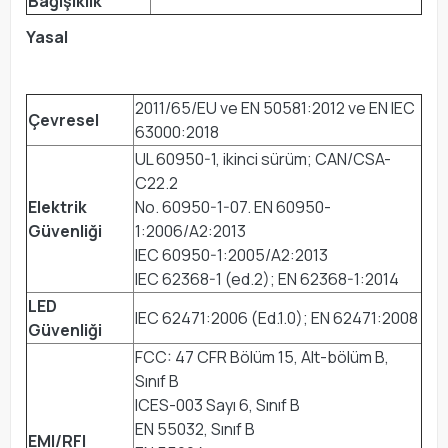
Bağışıklık
Yasal
2011/65/EU ve EN 50581:2012 ve EN IEC
Çevresel
63000:2018
UL 60950-1, ikinci sürüm; CAN/CSA-
C22.2
Elektrik
No. 60950-1-07. EN 60950-
Güvenliği
1:2006/A2:2013
IEC 60950-1:2005/A2:2013
IEC 62368-1 (ed.2); EN 62368-1:2014
LED
IEC 62471:2006 (Ed.1.0); EN 62471:2008
Güvenliği
FCC: 47 CFR Bölüm 15, Alt-bölüm B,
Sınıf B
ICES-003 Sayı 6, Sınıf B
EN 55032, Sınıf B
EMI/RFI