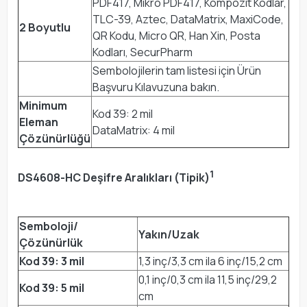
PDF417, Mikro PDF417, Kompozit Kodlar,
TLC-39, Aztec, DataMatrix, MaxiCode,
2 Boyutlu
QR Kodu, Micro QR, Han Xin, Posta
Kodları, SecurPharm
Sembolojilerin tam listesi için Ürün
Başvuru Kılavuzuna bakın.
Minimum
Kod 39: 2 mil
Eleman
DataMatrix: 4 mil
Çözünürlüğü
1
DS4608-HC Deşifre Aralıkları (Tipik)
Semboloji/
Yakın/Uzak
Çözünürlük
Kod 39: 3 mil
1,3 inç/3,3 cm ila 6 inç/15,2 cm
0,1 inç/0,3 cm ila 11,5 inç/29,2
Kod 39: 5 mil
cm