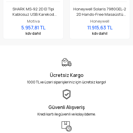
SHARK MS-92 2D El Tipi
Honeywell Solaris 7980GEL-2
Kablosuz USB Karekod
2D Hands-Free Masaüstü
Barkod Okuyucu
Çok Yönlü Barkod Okuyucu
Motiva
Honeywell
5.957,81 TL
11.915,63 TL
kdv dahil
kdv dahil
Ücretsiz Kargo
1000 TL ve üzeri siparişleriniz için ücretsiz kargo!
Güvenli Alışveriş
Kredi kartı ile güvenli ve kolay ödeme.