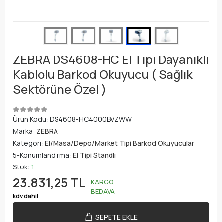
ZEBRA DS4608-HC El Tipi Dayanıklı
Kablolu Barkod Okuyucu ( Sağlık
Sektörüne Özel )
Ürün Kodu:
DS4608-HC4000BVZWW
Marka:
ZEBRA
Kategori:
El/Masa/Depo/Market Tipi Barkod Okuyucular
5-Konumlandırma:
El Tipi Standlı
Stok:
1
23.831,25 TL
KARGO
BEDAVA
kdv dahil
SEPETE EKLE