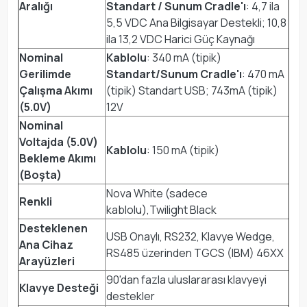
Aralığı
Standart / Sunum Cradle'ı
: 4,7 ila
5,5 VDC Ana Bilgisayar Destekli; 10,8
ila 13,2 VDC Harici Güç Kaynağı
Nominal
Kablolu
: 340 mA (tipik)
Gerilimde
Standart/Sunum Cradle'ı
: 470 mA
Çalışma Akımı
(tipik) Standart USB; 743mA (tipik)
(5.0V)
12V
Nominal
Voltajda (5.0V)
Kablolu
: 150 mA (tipik)
Bekleme Akımı
(Boşta)
Nova White (sadece
Renkli
kablolu),Twilight Black
Desteklenen
USB Onaylı, RS232, Klavye Wedge,
Ana Cihaz
RS485 üzerinden TGCS (IBM) 46XX
Arayüzleri
90'dan fazla uluslararası klavyeyi
Klavye Desteği
destekler