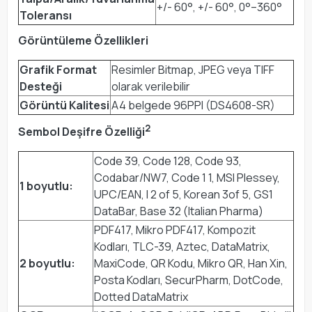
+/- 60°, +/- 60°, 0°–360°
Toleransı
Görüntüleme Özellikleri
Grafik Format
Resimler Bitmap, JPEG veya TIFF
Desteği
olarak verilebilir
Görüntü Kalitesi
A4 belgede 96PPI (DS4608-SR)
2
Sembol Deşifre Özelliği
Code 39, Code 128, Code 93,
Codabar/NW7, Code 1 1, MSI Plessey,
1 boyutlu:
UPC/EAN, I 2 of 5, Korean 3of 5, GS1
DataBar, Base 32 (Italian Pharma)
PDF417, Mikro PDF417, Kompozit
Kodları, TLC-39, Aztec, DataMatrix,
2 boyutlu:
MaxiCode, QR Kodu, Mikro QR, Han Xin,
Posta Kodları, SecurPharm, DotCode,
Dotted DataMatrix