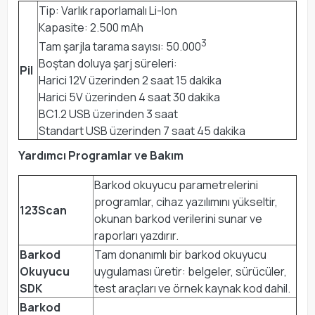
Tip: Varlık raporlamalı Li-Ion
Kapasite: 2.500 mAh
3
Tam şarjla tarama sayısı: 50.000
Boştan doluya şarj süreleri:
Pil
Harici 12V üzerinden 2 saat 15 dakika
Harici 5V üzerinden 4 saat 30 dakika
BC1.2 USB üzerinden 3 saat
Standart USB üzerinden 7 saat 45 dakika
Yardımcı Programlar ve Bakım
Barkod okuyucu parametrelerini
programlar, cihaz yazılımını yükseltir,
123Scan
okunan barkod verilerini sunar ve
raporları yazdırır.
Barkod
Tam donanımlı bir barkod okuyucu
Okuyucu
uygulaması üretir: belgeler, sürücüler,
SDK
test araçları ve örnek kaynak kod dahil.
Barkod