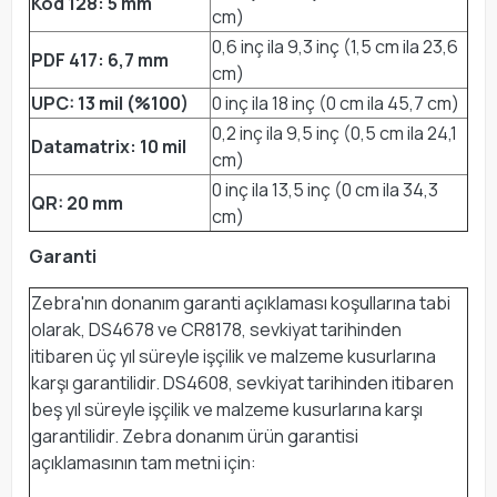
Kod 128: 5 mm
cm)
0,6 inç ila 9,3 inç (1,5 cm ila 23,6
PDF 417: 6,7 mm
cm)
UPC: 13 mil (%100)
0 inç ila 18 inç (0 cm ila 45,7 cm)
0,2 inç ila 9,5 inç (0,5 cm ila 24,1
Datamatrix: 10 mil
cm)
0 inç ila 13,5 inç (0 cm ila 34,3
QR: 20 mm
cm)
Garanti
Zebra'nın donanım garanti açıklaması koşullarına tabi
olarak, DS4678 ve CR8178, sevkiyat tarihinden
itibaren üç yıl süreyle işçilik ve malzeme kusurlarına
karşı garantilidir. DS4608, sevkiyat tarihinden itibaren
beş yıl süreyle işçilik ve malzeme kusurlarına karşı
garantilidir. Zebra donanım ürün garantisi
açıklamasının tam metni için: