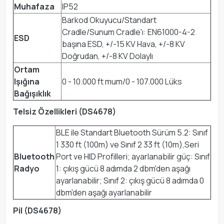
Muhafaza
IP52
Barkod Okuyucu/Standart
Cradle/Sunum Cradle'ı: EN61000-4-2
ESD
başına ESD, +/-15 KV Hava, +/-8 KV
Doğrudan, +/-8 KV Dolaylı
Ortam
Işığına
0 - 10.000 ft mum/0 - 107.000 Lüks
Bağışıklık
Telsiz Özellikleri (DS4678)
BLE ile Standart Bluetooth Sürüm 5.2: Sınıf
1 330 ft (100m) ve Sınıf 2 33 ft (10m),Seri
Bluetooth
Port ve HID Profilleri; ayarlanabilir güç: Sınıf
Radyo
1: çıkış gücü 8 adımda 2 dbm'den aşağı
ayarlanabilir; Sınıf 2: çıkış gücü 8 adımda 0
dbm'den aşağı ayarlanabilir
Pil (DS4678)