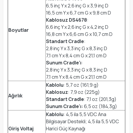
6,5 inç Y x 2,6 inç G x 3,9 inç D
16,5 cm Y x 6,7 cm G x 9,8 cm D
Kablosuz DS4678
:
6,6 inç Y x 2,6 inç G x 4,2 inç D
Boyutlar
16,8 cm Y x 6,6 cm G x 10,7 cm D
Standart Cradle
:
2,8 inç Y x 3,3 inç G x 8,3 inç D
7,1 cm Y x 8,4 cm G x 21,1 cm D
Sunum Cradle'ı
:
2,8 inç Y x 3,3 inç G x 8,3 inç D
7,1 cm Y x 8,4 cm G x 21,1 cm D
Kablolu
: 5,7 oz (161,9 g)
Kablosuz
: 7,9 oz (225g)
Ağırlık
Standart Cradle
: 7,1 oz (201,3g)
Sunum Cradle'ı:
6,5 oz (184,3g)
Kablolu
: 4,5 ila 5,5 VDC Ana
Bilgisayar Destekli; 4,5 ila 5,5 VDC
Giriş Voltaj
Harici Güç Kaynağı