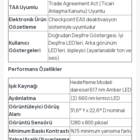
Trade Agreement Act (Ticari
TAA Uyumlu
Anlaşma Kanunu) Uyumlu
Elektronik Ürün
Checkpoint EAS deaktivasyon
Gözetleme
sistemiyle uyumludur
Doğrudan Deşifre Göstergesi, İyi
Kullanıcı
Deşifre LED’leri, Arka görünüm
Göstergeleri
LED’leri, bipleyici (ayarlanabilir ton ve
ses)
Performans Özellikler
Hedefleme Modeli:
Işık Kaynağı
dairesel 617 nm Amber LED
Aydınlatma
(2) 660 nm kırmızı LED
Görüntüleyici Görüş
31,6° Y x 22,6° D nominal
Alanı
Görüntü Sensörü
1280 x 800 piksel
Minimum Baskı Kontrastı
%15 minimum yansıma farkı
Yalpa/Aralık/Yuvarlanma