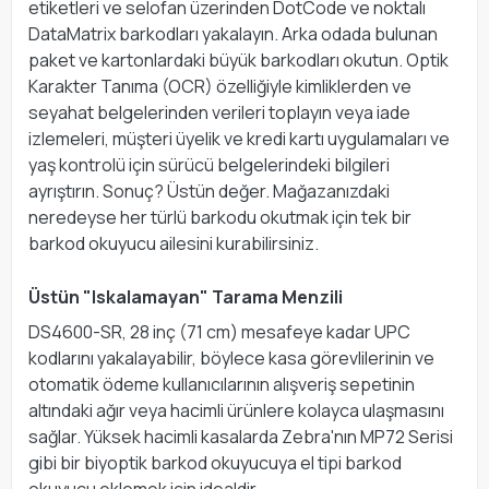
etiketleri ve selofan üzerinden DotCode ve noktalı
DataMatrix barkodları yakalayın. Arka odada bulunan
paket ve kartonlardaki büyük barkodları okutun. Optik
Karakter Tanıma (OCR) özelliğiyle kimliklerden ve
seyahat belgelerinden verileri toplayın veya iade
izlemeleri, müşteri üyelik ve kredi kartı uygulamaları ve
yaş kontrolü için sürücü belgelerindeki bilgileri
ayrıştırın. Sonuç? Üstün değer. Mağazanızdaki
neredeyse her türlü barkodu okutmak için tek bir
barkod okuyucu ailesini kurabilirsiniz.
Üstün "Iskalamayan" Tarama Menzili
DS4600-SR, 28 inç (71 cm) mesafeye kadar UPC
kodlarını yakalayabilir, böylece kasa görevlilerinin ve
otomatik ödeme kullanıcılarının alışveriş sepetinin
altındaki ağır veya hacimli ürünlere kolayca ulaşmasını
sağlar. Yüksek hacimli kasalarda Zebra'nın MP72 Serisi
gibi bir biyoptik barkod okuyucuya el tipi barkod