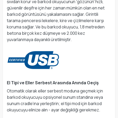
sıvıdan korur ve barkod okuyucunun 'gözünün' hızlı,
güvenilir deşifre için her zaman mümkün olan en net
barkod görüntüsünü yakalamasını sağlar. Girintili
tarama penceresi lekelere, kire ve çizilmelere karşı
koruma sağlar. Ve bu barkod okuyucu, 1,8 metreden
betona birçok kez düşmeye ve 2.000 kez
yuvarlanmaya dayanıklı üretilmiştir.
El Tipi ve Eller Serbest Arasında Anında Geçiş
Otomatik olarak eller serbest moduna geçmek için
barkod okuyucuyu opsiyonel sunum standına veya
sunum cradle'ına yerleştirin; el tipi mod için barkod
okuyucuyu elinize alın - ayar değişikliği gerekmez.