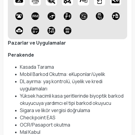
Pazarlar ve Uygulamalar
Perakende
Kasada Tarama
Mobil Barkod Okutma: eKuponlar/üyelik
DL ayırma: yaş kontrolü, üyelik ve kredi
uygulamaları
Yüksek hacimli kasa şeritlerinde biyoptik barkod
okuyucuya yardımcı el tipi barkod okuyucu
Sigara ve likör vergisi doğrulama
Checkpoint EAS
OCR/Pasaport okutma
Mal Kabul