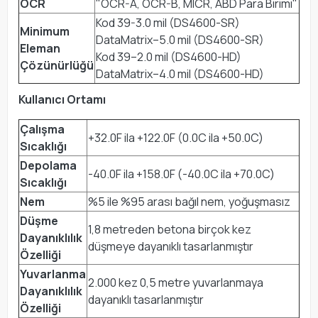
OCR
"OCR-A, OCR-B, MICR, ABD Para Birimi"
Kod 39-3.0 mil (DS4600-SR)
Minimum
DataMatrix–5.0 mil (DS4600-SR)
Eleman
Kod 39–2.0 mil (DS4600-HD)
Çözünürlüğü
DataMatrix–4.0 mil (DS4600-HD)
Kullanıcı Ortamı
Çalışma
+32.0F ila +122.0F (0.0C ila +50.0C)
Sıcaklığı
Depolama
-40.0F ila +158.0F (-40.0C ila +70.0C)
Sıcaklığı
Nem
%5 ile %95 arası bağıl nem, yoğuşmasız
Düşme
1,8 metreden betona birçok kez
Dayanıklılık
düşmeye dayanıklı tasarlanmıştır
Özelliği
Yuvarlanma
2.000 kez 0,5 metre yuvarlanmaya
Dayanıklılık
dayanıklı tasarlanmıştır
Özelliği