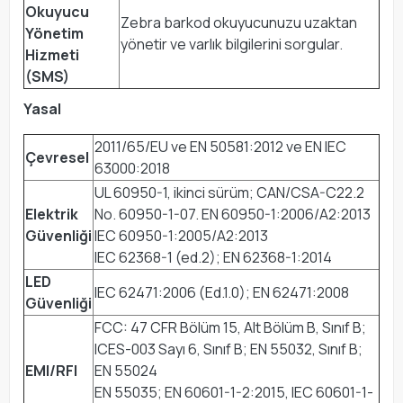
Okuyucu
Zebra barkod okuyucunuzu uzaktan
Yönetim
yönetir ve varlık bilgilerini sorgular.
Hizmeti
(SMS)
Yasal
2011/65/EU ve EN 50581:2012 ve EN IEC
Çevresel
63000:2018
UL 60950-1, ikinci sürüm; CAN/CSA-C22.2
Elektrik
No. 60950-1-07. EN 60950-1:2006/A2:2013
Güvenliği
IEC 60950-1:2005/A2:2013
IEC 62368-1 (ed.2); EN 62368-1:2014
LED
IEC 62471:2006 (Ed.1.0); EN 62471:2008
Güvenliği
FCC: 47 CFR Bölüm 15, Alt Bölüm B, Sınıf B;
ICES-003 Sayı 6, Sınıf B; EN 55032, Sınıf B;
EMI/RFI
EN 55024
EN 55035; EN 60601-1-2:2015, IEC 60601-1-