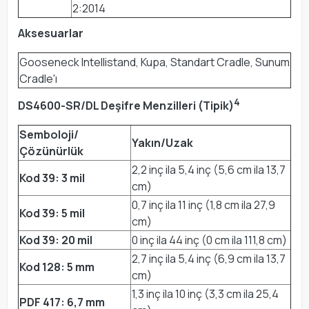
2:2014
Aksesuarlar
Gooseneck Intellistand, Kupa, Standart Cradle, Sunum
Cradle'ı
4
DS4600-SR/DL Deşifre Menzilleri (Tipik)
Semboloji/
Yakın/Uzak
Çözünürlük
2,2 inç ila 5,4 inç (5,6 cm ila 13,7
Kod 39: 3 mil
cm)
0,7 inç ila 11 inç (1,8 cm ila 27,9
Kod 39: 5 mil
cm)
Kod 39: 20 mil
0 inç ila 44 inç (0 cm ila 111,8 cm)
2,7 inç ila 5,4 inç (6,9 cm ila 13,7
Kod 128: 5 mm
cm)
1,3 inç ila 10 inç (3,3 cm ila 25,4
PDF 417: 6,7 mm