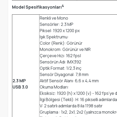
4
Model Spesifikasyonları
Renkli ve Mono
Sensörler: 2.3 MP
Piksel: 1920 x 1200 px
Işık Spektrumu:
Color (Renk): Görünür
Monokrom: Görünür ve NIR
Çerçeve Hızı: 162 fps|
Sensörün Adı: IMX392
Optik Format: 1/2,3 inç
Sensör Diyagonal: 7,8 mm
2.3 MP
Aktif Sensör Alanı: 6,6 x 4,4 mm
USB 3.0
Okuma Modları:
Eksiksiz: 1920 (h) x 1200 (v) - 162 fps’ye 
İlgi Bölgesi (Tekli): H: 16 pikselli adımlard
V: 2 satırlı adımlarda 8 ila 1198 satır
Gruplama : 1x2, 2x1, 2x2 (yalnızca monok