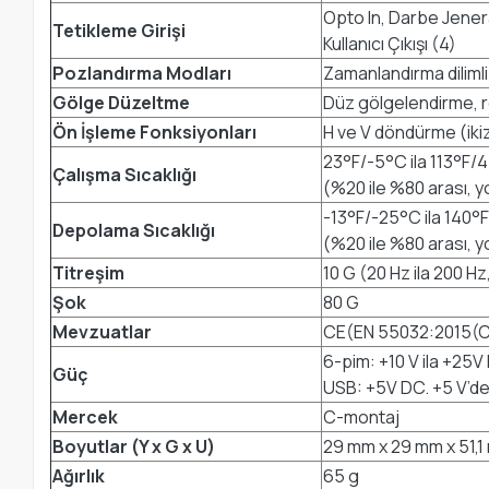
Opto In, Darbe Jenera
Tetikleme Girişi
Kullanıcı Çıkışı (4)
Pozlandırma Modları
Zamanlandırma dilimli
Gölge Düzeltme
Düz gölgelendirme, r
Ön İşleme Fonksiyonları
H ve V döndürme (iki
23°F/-5°C ila 113°F/
Çalışma Sıcaklığı
(%20 ile %80 arası, 
-13°F/-25°C ila 140°
Depolama Sıcaklığı
(%20 ile %80 arası, 
Titreşim
10 G (20 Hz ila 200 Hz
Şok
80 G
Mevzuatlar
CE(EN 55032:2015(CI
6-pim: +10 V ila +25V 
Güç
USB: +5V DC. +5 V’de 
Mercek
C-montaj
Boyutlar (Y x G x U)
29 mm x 29 mm x 51,
Ağırlık
65 g