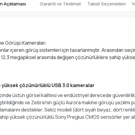
n Açıklaması
Garanti ve Teslimat
Taksit Seçenekleri
Y
ne Görüşü Kameraları
nlar içeren görüş sistemleri için tasarlanmıştır. Arasından s
la 12,3 megapiksel arasında değişen çözünürlüklere sahip yük
 yüksek çözünürlüklü USB 3.0 kameralar
inde üstün görsel kalitesi ve endüstriyel derecede güvenilirli
eştirildiğinde ve Zebra'nın güçlü Aurora makine görüşü yazılımı p
alarını destekler. Sekiz modeli (dört siyah beyaz, dört renkl
ahip yüksek çözünürlüklü Sony Pregius CMOS sensörler yer alı