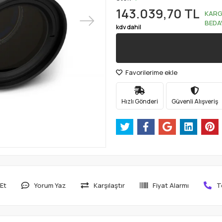
143.039,70 TL
KAR
BEDA
kdv dahil
Favorilerime ekle
Hızlı Gönderi
Güvenli Alışveriş
Et
Yorum Yaz
Karşılaştır
Fiyat Alarmı
T