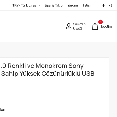
TRY - Türk Lirası
Sipariş Takip
Yardım
İletişim
0
Giriş Yap
Sepetim
Üye Ol
.0 Renkli ve Monokrom Sony
e Sahip Yüksek Çözünürlüklü USB
arı