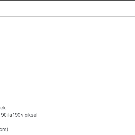
dek
a 90 ila 1904 piksel
rom)