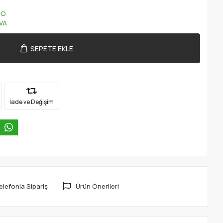
GO
VA
SEPETE EKLE
İade ve Değişim
elefonla Sipariş
Ürün Önerileri