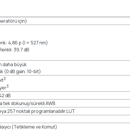
eratörü için)
nk: 4,86 p (I = 527 nm)
enkli: 39,7 dB
n daha büyük
 (0 dB gain, 10-bit)
3
it
3
ayer
+42 dB
eya tek dokunuş/sürekli AWB
 veya 257 noktalı programlanabilir LUT
alayıcı (Tetikleme ve Komut)