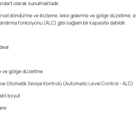
andart olarak sunulmaktadır.
sel döndürme ve ikizleme, leke giderme ve gölge düzeltme, ayrıca i
 pozlandırma fonksiyonu (ALC) gibi sağlam bir kapasite dahildir.
deal
me ve gölge düzeltme
onu ve Otomatik Seviye Kontrolü (Automatic Level Control - ALC)
pakt boyut
anır