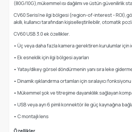
(80G/10G),mükemmel ısı dağılımı ve üstün güvenilirlik st
CV60 Serisi’ne ilgi bölgesi (region-of-interest - ROI),gör
akıllı, kullanıcı tarafından kişiselleştirilebilir, otomatik
CV60 USB 3.0 ek özellikler.
• Üç veya daha fazla kamera gerektiren kurulumlar için i
• Ek esneklik için ilgi bölgesi ayarları
• Yatay/dikey görsel döndürmenin yanı sıra leke gider
• Dinamik ışıklandırma ortamları için sıralayıcı fonksiy
• Mükemmel şok ve titreşime dayanıklılık sağlayan kom
• USB veya ayrı 6 pimli konnektör ile güç kaynağına bağl
• C montajlı lens
Özellikler