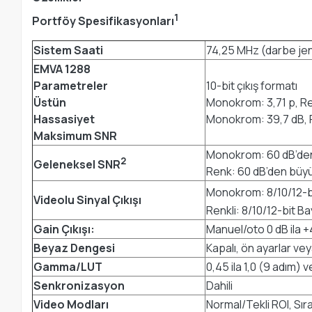
1
Portföy Spesifikasyonları
Sistem Saati
74,25 MHz (darbe jen
EMVA 1288
Parametreler
10-bit çıkış formatı
Üstün
Monokrom: 3,71 p, Re
Hassasiyet
Monokrom: 39,7 dB, R
Maksimum SNR
Monokrom: 60 dB’de
2
Geleneksel SNR
Renk: 60 dB’den büyük
Monokrom: 8/10/12-b
Videolu Sinyal Çıkışı
Renkli: 8/10/12-bit B
Gain Çıkışı:
Manuel/oto 0 dB ila 
Beyaz Dengesi
Kapalı, ön ayarlar v
Gamma/LUT
0,45 ila 1,0 (9 adım)
Senkronizasyon
Dahili
Video Modları
Normal/Tekli ROI, Sır