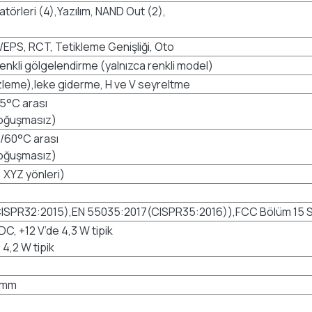
törleri (4),Yazılım, NAND Out (2),
/EPS, RCT, Tetikleme Genişliği, Oto
enkli gölgelendirme (yalnızca renkli model)
zleme),leke giderme, H ve V seyreltme
45°C arası
yoğuşmasız)
F/60°C arası
yoğuşmasız)
, XYZ yönleri)
SPR32:2015),EN 55035:2017(CISPR35:2016)),FCC Bölüm 15 Sı
DC, +12 V’de 4,3 W tipik
4,2 W tipik
1 mm