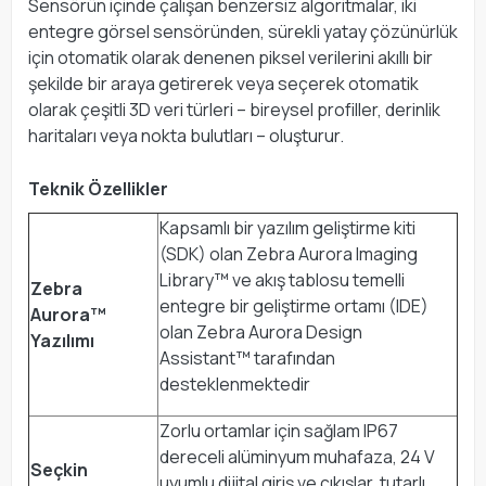
Sensörün içinde çalışan benzersiz algoritmalar, iki
entegre görsel sensöründen, sürekli yatay çözünürlük
için otomatik olarak denenen piksel verilerini akıllı bir
şekilde bir araya getirerek veya seçerek otomatik
olarak çeşitli 3D veri türleri – bireysel profiller, derinlik
haritaları veya nokta bulutları – oluşturur.
Teknik Özellikler
Kapsamlı bir yazılım geliştirme kiti
(SDK) olan Zebra Aurora Imaging
Library™ ve akış tablosu temelli
Zebra
entegre bir geliştirme ortamı (IDE)
Aurora™
olan Zebra Aurora Design
Yazılımı
Assistant™ tarafından
desteklenmektedir
Zorlu ortamlar için sağlam IP67
dereceli alüminyum muhafaza, 24 V
Seçkin
uyumlu dijital giriş ve çıkışlar, tutarlı