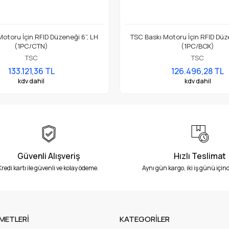
otoru İçin RFID Düzeneği 6”, LH
TSC Baskı Motoru İçin RFID Düz
(1PC/CTN)
(1PC/BOX)
TSC
TSC
133.121,36 TL
126.496,28 TL
kdv dahil
kdv dahil
Güvenli Alışveriş
Hızlı Teslimat
Kredi kartı ile güvenli ve kolay ödeme.
Aynı gün kargo, iki iş günü içind
METLERİ
KATEGORİLER