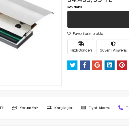
kdv dahil
Favorilerime ekle
Hızlı Gönderi
Güvenli Alışveriş
Et
Yorum Yaz
Karşılaştır
Fiyat Alarmı
T