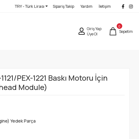
TRY - Türk Lirası
Sipariş Takip
Yardım
İletişim
0
Giriş Yap
Sepetim
Üye Ol
1121/PEX-1221 Baskı Motoru İçin
nthead Module)
gine) Yedek Parça