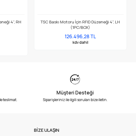
eneği 4”, RH
TSC Baskı Motoru İçin RFID Düzeneği 4”, LH
(1PC/BOX)
126.496,28 TL
kdv dahil
Müşteri Desteği
e teslimat.
Siparişleriniz ile ilgili soruları bize iletin.
BİZE ULAŞIN