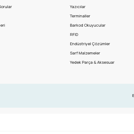
Sorular
Yazıcılar
Terminaller
eri
Barkod Okuyucular
RFID
Endüstriyel Çözümler
Sarf Malzemeler
Yedek Parça & Aksesuar
B