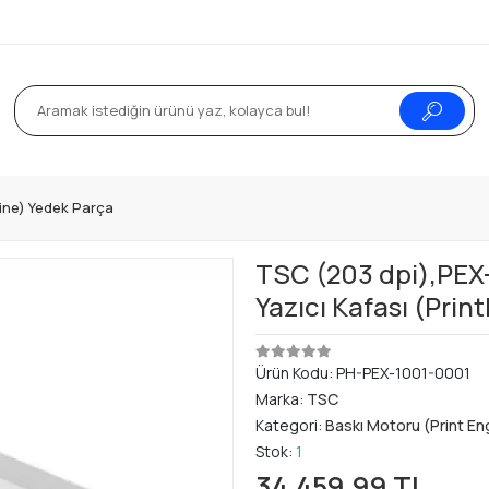
ine) Yedek Parça
TSC (203 dpi),PEX-
Yazıcı Kafası (Pri
Ürün Kodu:
PH-PEX-1001-0001
Marka:
TSC
Kategori:
Baskı Motoru (Print En
Stok:
1
34.459,99 TL