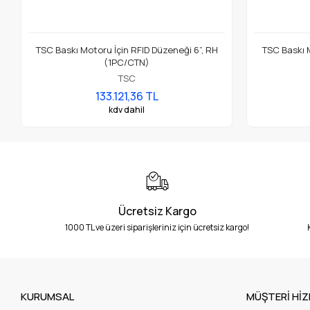
TSC Baskı Motoru İçin RFID Düzeneği 6”, RH
TSC Baskı M
(1PC/CTN)
TSC
133.121,36 TL
kdv dahil
Ücretsiz Kargo
1000 TL ve üzeri siparişleriniz için ücretsiz kargo!
KURUMSAL
MÜŞTERİ HİZ