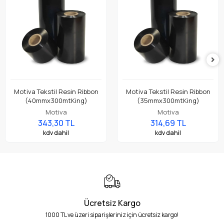
Motiva Tekstil Resin Ribbon
Motiva Tekstil Resin Ribbon
(40mmx300mtKing)
(35mmx300mtKing)
Motiva
Motiva
343,30 TL
314,69 TL
kdv dahil
kdv dahil
Ücretsiz Kargo
1000 TL ve üzeri siparişleriniz için ücretsiz kargo!