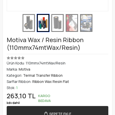
Motiva Wax / Resin Ribbon
(110mmx74mtWax/Resin)
Ürün Kodu:
110mmx74mtWax/Resin
Marka:
Motiva
Kategori:
Termal Transfer Ribbon
Sarflar Ribbon:
Ribbon Wax Resin Flat
Stok:
1
263,10 TL
KARGO
BEDAVA
kdv dahil
SEPETE EKLE