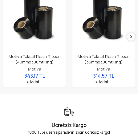
Motiva Tekstil Resin Ribbon
Motiva Tekstil Resin Ribbon
(40mmx300mtKing)
(35mmx300mtKing)
Motiva
Motiva
343,17 TL
314,57 TL
kdv dahil
kdv dahil
Ücretsiz Kargo
1000 TL ve üzeri siparişleriniz için ücretsiz kargo!