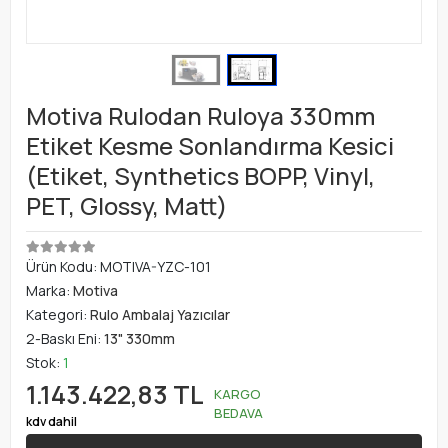
Motiva Rulodan Ruloya 330mm
Etiket Kesme Sonlandırma Kesici
(Etiket, Synthetics BOPP, Vinyl,
PET, Glossy, Matt)
Ürün Kodu:
MOTIVA-YZC-101
Marka:
Motiva
Kategori:
Rulo Ambalaj Yazıcılar
2-Baskı Eni:
13" 330mm
Stok:
1
1.143.422,83 TL
KARGO
BEDAVA
kdv dahil