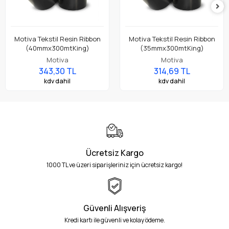
Motiva Tekstil Resin Ribbon
Motiva Tekstil Resin Ribbon
(40mmx300mtKing)
(35mmx300mtKing)
Motiva
Motiva
343,30 TL
314,69 TL
kdv dahil
kdv dahil
Ücretsiz Kargo
1000 TL ve üzeri siparişleriniz için ücretsiz kargo!
Güvenli Alışveriş
Kredi kartı ile güvenli ve kolay ödeme.