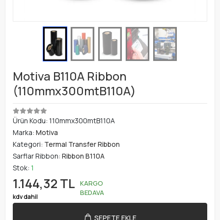
Motiva B110A Ribbon
(110mmx300mtB110A)
Ürün Kodu:
110mmx300mtB110A
Marka:
Motiva
Kategori:
Termal Transfer Ribbon
Sarflar Ribbon:
Ribbon B110A
Stok:
1
1.144,32 TL
KARGO
BEDAVA
kdv dahil
SEPETE EKLE