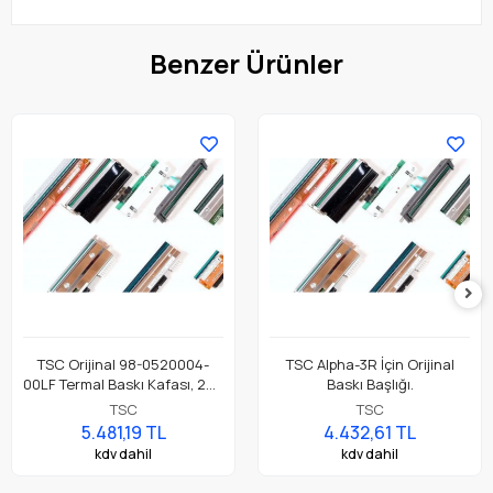
Benzer Ürünler
TSC Orijinal 98-0520004-
TSC Alpha-3R İçin Orijinal
00LF Termal Baskı Kafası, 203
Baskı Başlığı.
Dpi. Alfa-4L Etiket Yazıcı İçin
TSC
TSC
Uygundur.
5.481,19 TL
4.432,61 TL
kdv dahil
kdv dahil