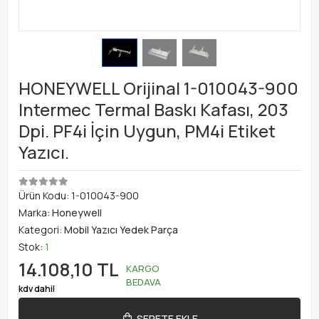
HONEYWELL Orijinal 1-010043-900
Intermec Termal Baskı Kafası, 203
Dpi. PF4i İçin Uygun, PM4i Etiket
Yazıcı.
Ürün Kodu:
1-010043-900
Marka:
Honeywell
Kategori:
Mobil Yazıcı Yedek Parça
Stok:
1
14.108,10 TL
KARGO
BEDAVA
kdv dahil
SEPETE EKLE